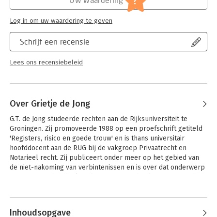
?
[wanprestatie; overmacht]
Serie:
Monografieën BW - Serie A & B
Log in om uw waardering te geven
Schrijf een recensie
Lees ons recensiebeleid
Over Grietje de Jong
G.T. de Jong studeerde rechten aan de Rijksuniversiteit te 
Groningen. Zij promoveerde 1988 op een proefschrift getiteld 
'Registers, risico en goede trouw' en is thans universitair 
hoofddocent aan de RUG bij de vakgroep Privaatrecht en 
Notarieel recht. Zij publiceert onder meer op het gebied van 
de niet-nakoming van verbintenissen en is over dat onderwerp 
coauteur van het deel Verbintenissenrecht Algemeen van de 
Studiereeks Burgerlijk Recht.
Andere boeken door Grietje de Jong
Inhoudsopgave