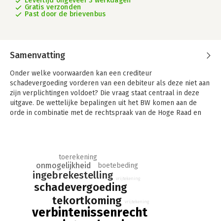
Levertijd ongeveer 3 werkdagen
Gratis verzonden
Past door de brievenbus
Samenvatting
Onder welke voorwaarden kan een crediteur
schadevergoeding vorderen van een debiteur als deze niet aan
zijn verplichtingen voldoet? Die vraag staat centraal in deze
uitgave. De wettelijke bepalingen uit het BW komen aan de
orde in combinatie met de rechtspraak van de Hoge Raad en
relevante actuele ontwikkelingen.
Niet-nakoming van verbintenissen beschrijft onder welke
voorwaarden een crediteur schadevergoeding van een debiteur
toerekening
kan vorderen als deze niet aan zijn verplichtingen voldoet. De
onmogelijkheid
boetebeding
wettelijke bepalingen hiervoor zijn neergelegd in afd. 6.1.9. BW.
ingebrekestelling
De rechtspraak van de Hoge Raad waardoor die regeling nader
vrijtekening
schadevergoeding
is ingevuld komt volop aan bod.
tekortkoming
vrijtekening
Wanneer kan een crediteur schadevergoeding vorderen?
verbintenissenrecht
Is er sprake van een toerekenbare tekortkoming? Kan de