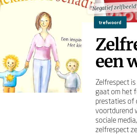
"Negatief zelfbeeld
"Negatief zelfbeeld
trefwoord
Zelfr
een 
Zelfrespect i
gaat om het f
prestaties of
voortdurend 
sociale media,
zelfrespect z