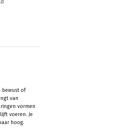
ld
– bewust of
ngt van
varingen vormen
ijft voeren. Je
kbaar hoog.