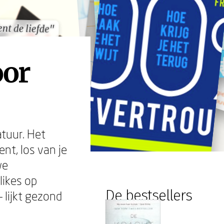
bent de liefde"
bent de liefde"
oor
atuur. Het
nt, los van je
we
ikes op
De bestsellers
– lijkt gezond