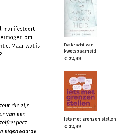
l manifesteert
onvermogen om
De kracht van
tie. Maar wat is
kwetsbaarheid
?
€ 22,99
eur die zijn
eur van een
Iets met grenzen stellen
zelfrespect
€ 22,99
van eigenwaarde