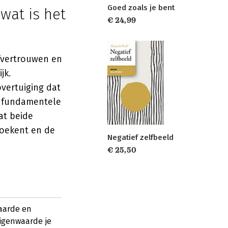
Goed zoals je bent
wat is het
€ 24,99
fvertrouwen en
jk.
overtuiging dat
je fundamentele
at beide
toekent en de
Negatief zelfbeeld
€ 25,50
aarde en
eigenwaarde je