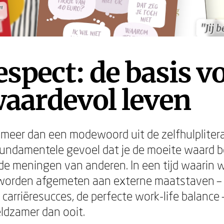
"
"
"Jij 
"Jij 
espect: de basis v
waardevol leven
s meer dan een modewoord uit de zelfhulpliter
undamentele gevoel dat je de moeite waard be
 de meningen van anderen. In een tijd waarin 
worden afgemeten aan externe maatstaven – l
 carriëresucces, de perfecte work-life balance 
eldzamer dan ooit.