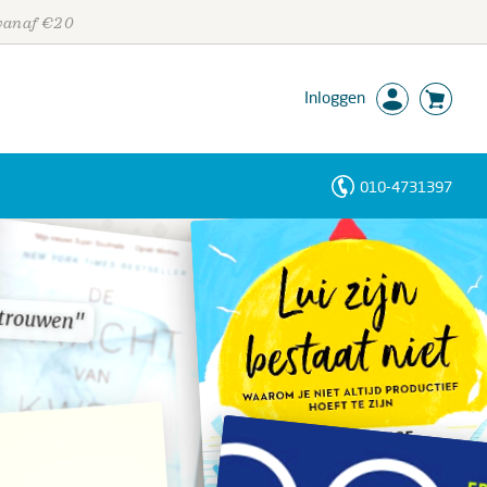
 vanaf €20
Inloggen
010-4731397
Personen
Trefwoorden
rtrouwen"
rtrouwen"