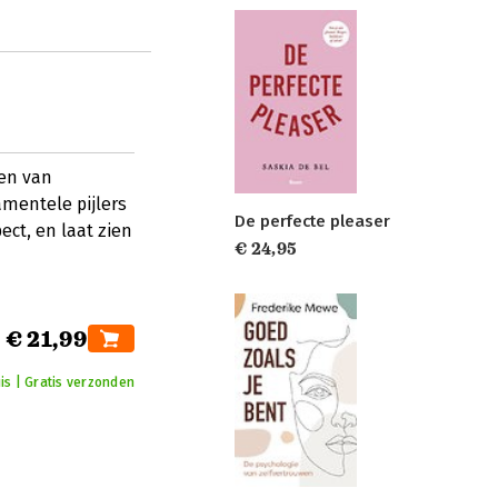
len van
mentele pijlers
De perfecte pleaser
ct, en laat zien
€ 24,95
€ 21,99
is | Gratis verzonden