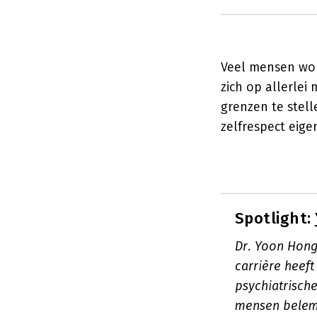
Veel mensen wor
zich op allerle
grenzen te stell
zelfrespect eige
Spotlight:
Dr. Yoon Hong
carrière heef
psychiatrische
mensen belemm