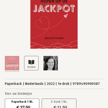
Paperback
Nederlands
2022
1e druk
9789490969387
Kies uw bindwijze
Paperback | NL
E-book | NL
€ 27,50
€ 11,50