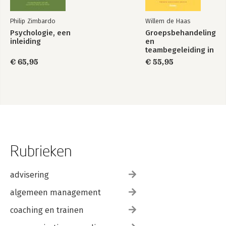
Ter inspiratie 165
Over de auteur 168
Philip Zimbardo
Willem de Haas
Wat ik je nog meer te bieden heb 171
Psychologie, een
Groepsbehandeling
Over erbij horen: een klein stukje 172
inleiding
en
teambegeleiding in
de zorg
€ 65,95
€ 55,95
Rubrieken
advisering
algemeen management
coaching en trainen