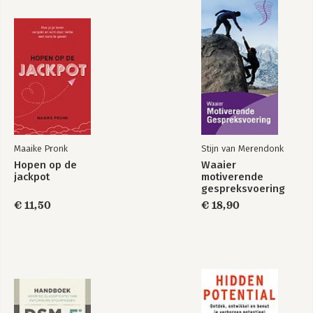
2 Wie je denkt te zijn 46
Bekijk alle boeken
2.1 Je bent niet wat je denkt en voelt 47
2.2 Gedachten, gevoelens en overtuigingen 47
2.3 Hoe je naar de wereld kijkt 51
2.4 Positionering ten opzichte van anderen 59
2.5 Emoties 66
2.6 Hormonen enzo 74
2.7 Gevolgen van zelfmanipulatie 80
2.8 Wie ben je dan wel? 82
Maaike Pronk
Stijn van Merendonk
3 Jezelf (terug) vinden; hoe dan? 83
Hopen op de
Waaier
3.1 De heldenreis 84
jackpot
motiverende
3.2 Je plek (h)erkennen en innemen 85
gespreksvoering
3.3 Thuis 95
€ 11,50
€ 18,90
3.4 Verantwoordelijkheid nemen 96
3.5 Keuze maken 98
3.6 Moed hebben 98
4 De route (naar jezelf) 100
4.1 Reis zonder route 101
4.2 Patronen doorbreken 103
4.3 Verslavingen (h)erkennen en deconditioneren 104