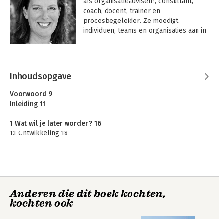
als organisatieadviseur, consultant, 
coach, docent, trainer en 
procesbegeleider. Ze moedigt 
individuen, teams en organisaties aan in 
hun eigen kracht te komen.
Andere boeken door Maaike Pronk
Inhoudsopgave
Voorwoord 9
Inleiding 11
1 Wat wil je later worden? 16
1.1 Ontwikkeling 18
1.2 Hechting 19
1.3 Overlevingsstrategieën 26
1.4 Golfbewegingen van het leven 33
1.5 Ontwikkelingsfasen van de mens 39
1.6 Afhankelijkheid 40
Hopen op de
Anderen die dit boek kochten,
1.7 Verlies van eigenwaarde 41
jackpot
kochten ook
1.8 Hard werken 43
1.9 Wie je denkt te willen worden 44