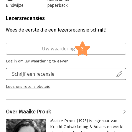
Bindwijze:
paperback
Aantal pagina's:
176
Uitgever:
Auteurscollege
Lezersrecensies
Druk:
1
Verschijningsdatum:
14-9-2022
Wees de eerste die een lezersrecensie schrijft!
Hoofdrubriek:
Psychologie
?
Uw waardering
Log in om uw waardering te geven
Schrijf een recensie
Lees ons recensiebeleid
Over Maaike Pronk
Maaike Pronk (1975) is eigenaar van 
Kracht Ontwikkeling & Advies en werkt 