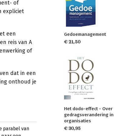
ment- of
 expliciet
met een
Gedoemanagement
en reis van A
€ 21,50
menwerking of
jven dat in een
ing onthoud je
Het dodo-effect - Over
gedragsverandering in
organisaties
e parabel van
€ 30,95
g naar een