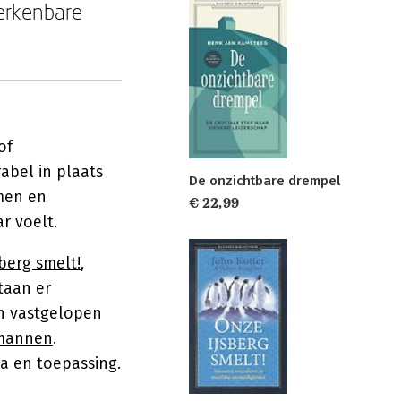
erkenbare
of
abel in plaats
De onzichtbare drempel
men en
€ 22,99
r voelt.
berg smelt!
,
taan er
n vastgelopen
mannen
.
a en toepassing.