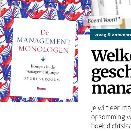
"Boem! Voort!"
"Boem! Voort!"
vraag & antwoor
Welk
gesch
mana
Je wilt een m
opsomming va
boek dichtsla