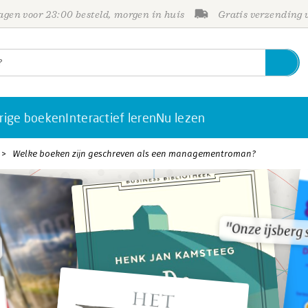
gen voor 23:00 besteld, morgen in huis
Gratis verzending
rige boeken
Interactief leren
Nu lezen
Welke boeken zijn geschreven als een managementroman?
"Onze ijsberg 
"Onze ijsberg 