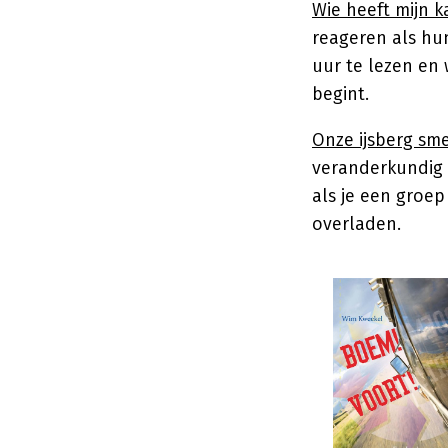
Wie heeft mijn k
reageren als hun
uur te lezen en
begint.
Onze ijsberg sme
veranderkundig m
als je een groe
overladen.