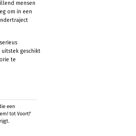
illend mensen
oeg om in een
ndertraject
serieus
uitstek geschikt
orie te
die een
em! tot Voort!'
ijgt.