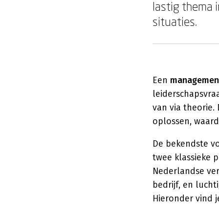
lastig thema 
situaties.
Een
managemen
leiderschapsvraa
van via theorie
oplossen, waardo
De bekendste v
twee klassieke 
Nederlandse ve
bedrijf, en luch
Hieronder vind 