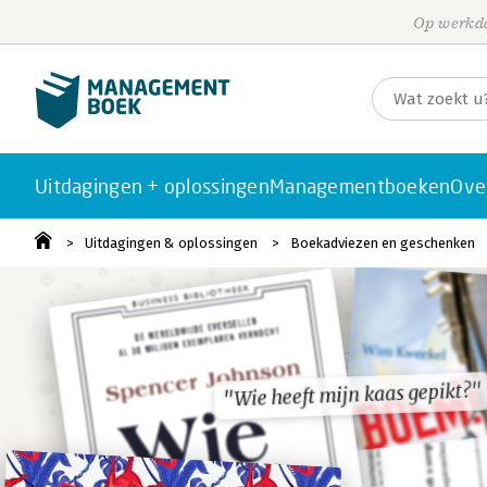
Op werkda
Uitdagingen + oplossingen
Managementboeken
Ove
Uitdagingen & oplossingen
Boekadviezen en geschenken
"Wie heeft mijn kaas gepikt?"
"Wie heeft mijn kaas gepikt?"