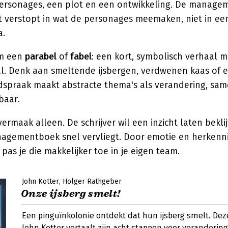
 personages, een plot en een ontwikkeling. De manage
it verstopt in wat de personages meemaken, niet in een
a.
om een
parabel
of
fabel
: een kort, symbolisch verhaal 
al. Denk aan smeltende ijsbergen, verdwenen kaas of e
ldspraak maakt abstracte thema's als verandering, sa
baar.
vermaak alleen. De schrijver wil een inzicht laten bekli
nagementboek snel vervliegt. Door emotie en herkenn
 pas je die makkelijker toe in je eigen team.
John Kotter
Holger Rathgeber
Onze ijsberg smelt!
Een pinguïnkolonie ontdekt dat hun ijsberg smelt. Dez
John Kotter vertaalt zijn acht stappen voor veranderin