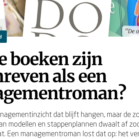
"De 
"De 
d
e boeken zijn
reven als een
gementroman?
anagementinzicht dat blijft hangen, maar de z
n modellen en stappenplannen dwaalt af zodr
at. Een managementroman lost dat op: het ve