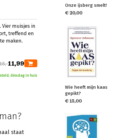
Onze ijsberg smelt!
€ 20,00
Vier muisjes in
rt, treffend en
 te maken.
11,99
15,-
teld, dinsdag in huis
Wie heeft mijn kaas
gepikt?
€ 15,00
oman?
aal staat