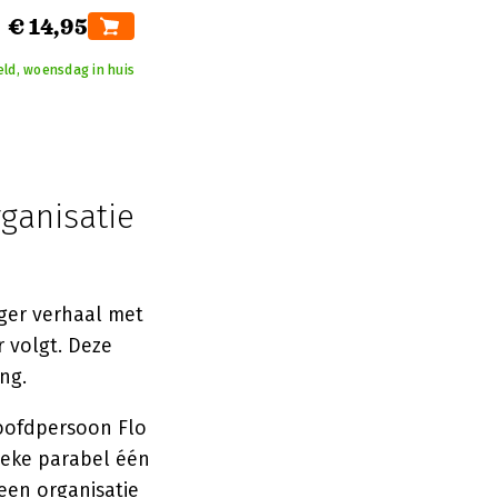
€ 14,95
eld, woensdag in huis
ganisatie
nger verhaal met
 volgt. Deze
ng.
oofdpersoon Flo
ieke parabel één
een organisatie