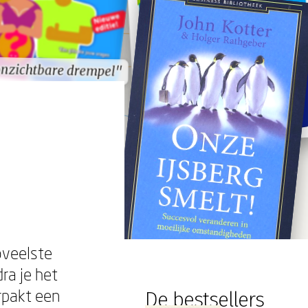
onzichtbare drempel"
onzichtbare drempel"
oveelste
a je het
rpakt een
De bestsellers