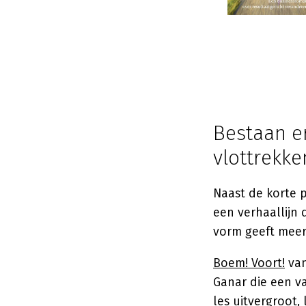
Bestaan e
vlottrekke
Naast de korte 
een verhaallijn
vorm geeft meer
Boem! Voort!
van
Ganar die een va
les uitvergroot,