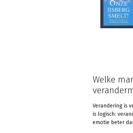
Welke man
verander
Verandering is 
is logisch: vera
emotie beter da