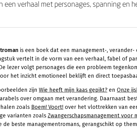
in een verhaal met personages, spanning en h
troman
is een boek dat een management-, verander- 
gstuk vertelt in de vorm van een verhaal, fabel of par
. De lezer volgt personages die een probleem tegenko
or het inzicht emotioneel beklijft en direct toepasbaa
oorbeelden zijn
Wie heeft mijn kaas gepikt?
en
Onze ijs
parabels over omgaan met verandering. Daarnaast bes
rhalen zoals
Boem! Voort!
over het vlottrekken van ee
tige varianten zoals
Zwangerschapsmanagement voor 
je de beste managementromans, gerangschikt op them