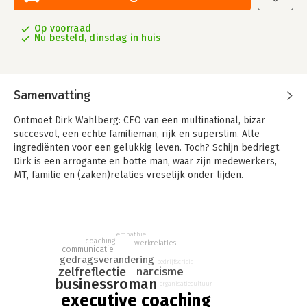
Op voorraad
Nu besteld, dinsdag in huis
Samenvatting
Ontmoet Dirk Wahlberg: CEO van een multinational, bizar
succesvol, een echte familieman, rijk en superslim. Alle
ingrediënten voor een gelukkig leven. Toch? Schijn bedriegt.
Dirk is een arrogante en botte man, waar zijn medewerkers,
MT, familie en (zaken)relaties vreselijk onder lijden.
Dirk komt in een neerwaartse spiraal terecht en loopt volledig
vast in zijn werk en privéleven. Zijn bedrijf stevent af op de
ondergang, waarna de Raad van Commissarissen hem een
empathie
onmogelijk ultimatum stelt. Als klap op de vuurpijl verlaat zijn
coaching
werkrelaties
communicatie
vrouw hem en neemt zij de kinderen mee.
gedragsverandering
bedrijfscrisis
narcisme
zelfreflectie
Noodgedwongen en totaal wanhopig wendt hij zich tot een
businessroman
organisatiecultuur
executive coach. Deze gaat in een confronterend traject samen
executive coaching
met hem de uitdaging aan. Wat is de oorzaak van al zijn