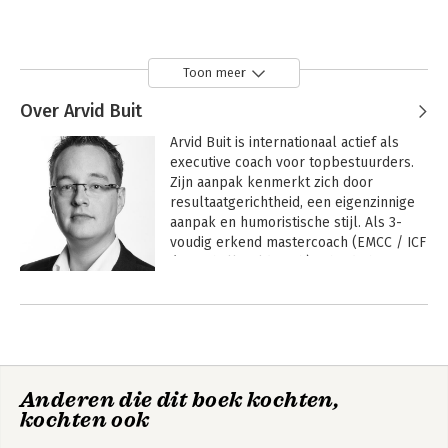
Toon meer
Over Arvid Buit
Arvid Buit is internationaal actief als 
executive coach voor topbestuurders. 
Zijn aanpak kenmerkt zich door 
resultaatgerichtheid, een eigenzinnige 
aanpak en humoristische stijl. Als 3-
voudig erkend mastercoach (EMCC / ICF 
/ Marshall Goldsmith) is hij de hoogst 
gekwalificeerde leiderschapscoach van 
Andere boeken door Arvid Buit
Nederland. In executive communities is 
hij tevens actief als keynote speaker en 
moderator van inhoudelijke 
roundtables. Zijn passie voor 
leiderschapspersoonlijkheden maakt 
Anderen die dit boek kochten,
dat hij in hoge mate kan bijdragen aan 
kochten ook
strategische en structurele 
ontwikkelingen binnen organisaties. 