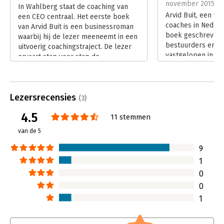
Hoofdrubriek:
Algemeen management
november 2015
In Wahlberg staat de coaching van
Arvid Buit, een va
een CEO centraal. Het eerste boek
coaches in Nederl
van Arvid Buit is een businessroman
boek geschreven 
waarbij hij de lezer meeneemt in een
bestuurders en di
uitvoerig coachingstraject. De lezer
vastgelopen in pe
ervaart stap voor stap de
strategische uitda
transformatie van een keiharde en
Lees verder
berekenende CEO naar een sociale
en empathische leider.
Lezersrecensies
Lees verder
(3)
4.5
11 stemmen
van de 5
9
1
0
0
1