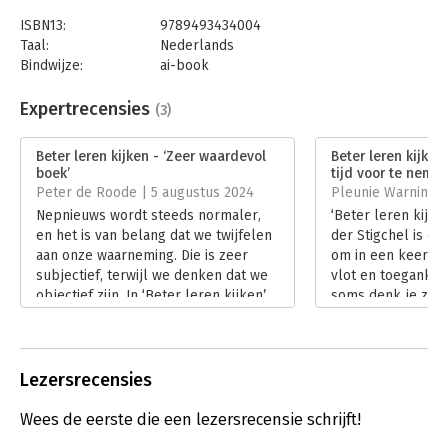
ISBN13:
9789493434004
Taal:
Nederlands
Bindwijze:
ai-book
Beveiliging:
none
Uitgever:
Maven Publishing
Expertrecensies
(3)
Verschijningsdatum:
12-2-2025
Beter leren kijken - ‘Zeer waardevol
Beter leren kijken
Hoofdrubriek:
Persoonlijke effectiviteit
boek’
tijd voor te nemen
Peter de Roode | 5 augustus 2024
Pleunie Warnink |
Nepnieuws wordt steeds normaler,
‘Beter leren kijke
en het is van belang dat we twijfelen
der Stigchel is ee
aan onze waarneming. Die is zeer
om in een keer uit
subjectief, terwijl we denken dat we
vlot en toegankel
objectief zijn. In ‘Beter leren kijken’
soms denk je zelfs
neemt hoogleraar Stefan van der
doorrrr… Maar als 
Stigchel oms mee in de bijzondere
rustig leest en zij
wereld van de waarneming. Een
eens echt goed to
buitengewoon aangenaam boek met
verandert dat bee
Lezersrecensies
eigentijdse voorbeelden en een
Lees verder
heldere boodschap.
Wees de eerste die een lezersrecensie schrijft!
Lees verder