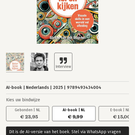
AI-book
Nederlands
2025
9789493434004
Kies uw bindwijze
Gebonden | NL
AI-book | NL
E-book | NL
€ 23,95
€ 9,99
€ 15,00
Dit is de AI-versie van het boek. Stel via WhatsApp vragen