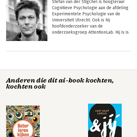
Stefan van der Stigchel is hoogleraar 
Cognitieve Psychologie aan de afdeling 
Experimentele Psychologie van de 
Universiteit Utrecht. Ook is hij 
hoofdonderzoeker van de 
onderzoeksgroep AttentionLab. Hij is is 
auteur van de boeken 
Zo werkt 
aandacht
, 
Concentratie
 en 
Grip op je 
Andere boeken door Stefan van der
aandacht
. Zijn werk werd in vele landen 
Stigchel
vertaald en in het Engels uitgegeven 
door MIT Press.
Anderen die dit ai-book kochten,
kochten ook
Beter leren kijken
Beter leren kijken