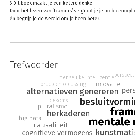
3 Dit boek maakt je een betere denker
Door het lezen van ‘Framers’ vergroot je je probleemop
én begrijp je de wereld om je heen beter.
Trefwoorden
perspect
menselijke intelligentie
innovatie
probleemoplossing
pers
alternatieven genereren
besluitvorm
toekomst
pluralisme
fram
herkaderen
big data
mentale 
causaliteit
kunstmatig
cognitieve vermogens