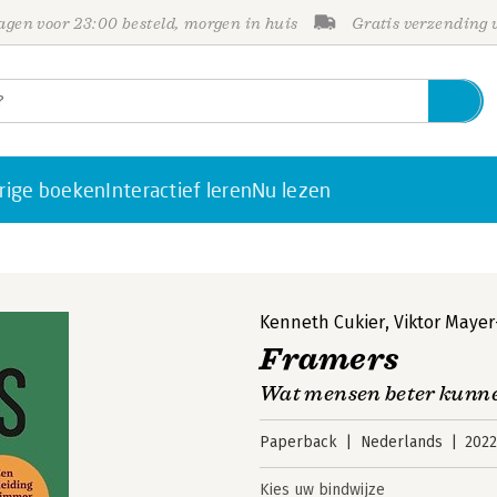
gen voor 23:00 besteld, morgen in huis
Gratis verzending
rige boeken
Interactief leren
Nu lezen
Kenneth Cukier
,
Viktor Maye
Framers
Wat mensen beter kunn
Paperback
Nederlands
202
Kies uw bindwijze