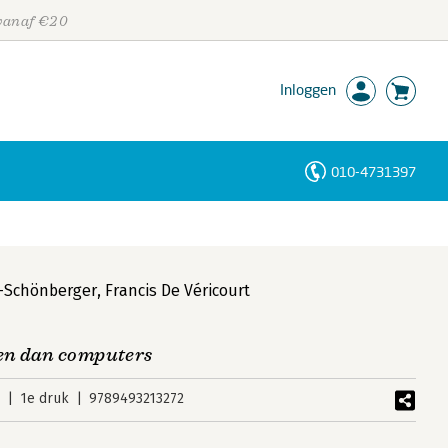
 vanaf €20
Inloggen
010-4731397
Personen
Trefwoorden
r-Schönberger
,
Francis De Véricourt
en dan computers
2
1e druk
9789493213272