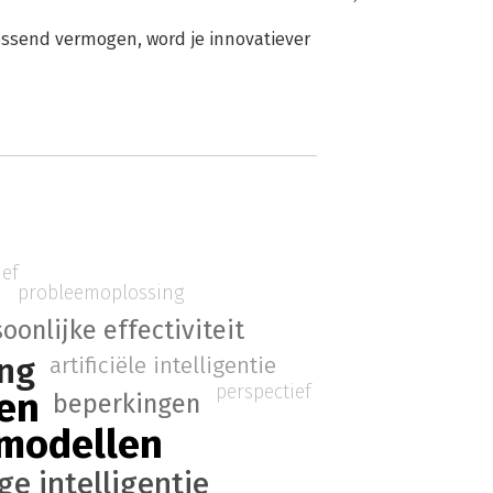
lossend vermogen, word je innovatiever
ief
probleemoplossing
oonlijke effectiviteit
ing
artificiële intelligentie
perspectief
en
beperkingen
modellen
e intelligentie