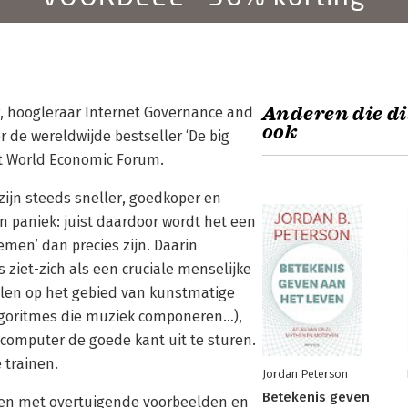
Anderen die di
r, hoogleraar Internet Governance and
ook
r de wereldwijde bestseller ‘De big
et World Economic Forum.
zijn steeds sneller, goedkoper en
 paniek: juist daardoor wordt het een
emen’ dan precies zijn. Daarin
s ziet-zich als een cruciale menselijke
halen op het gebied van kunstmatige
 algoritmes die muziek componeren…),
e computer de goede kant uit te sturen.
 trainen.
Jordan Peterson
Betekenis geven
amen met overtuigende voorbeelden en