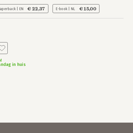
€ 22,37
€ 15,00
aperback | EN
E-book | NL
!
andag in huis