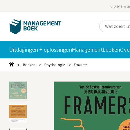
Op werkda
Uitdagingen + oplossingen
Managementboeken
Ove
Boeken
Psychologie
Framers