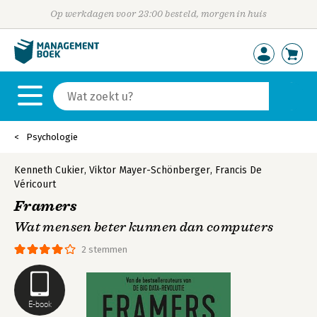
Op werkdagen voor 23:00 besteld, morgen in huis
Psychologie
Kenneth Cukier
,
Viktor Mayer-Schönberger
,
Francis De
Véricourt
Framers
Wat mensen beter kunnen dan computers
2 stemmen
E-book