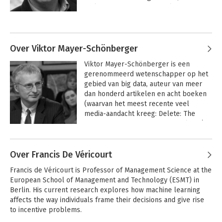
York Times en The Financial Times.
Andere boeken door Kenneth
Cukier
Over Viktor Mayer-Schönberger
Viktor Mayer-Schönberger is een 
gerenommeerd wetenschapper op het 
gebied van big data, auteur van meer 
dan honderd artikelen en acht boeken 
(waarvan het meest recente veel 
media-aandacht kreeg: Delete: The 
Virtue of Forgetting in the Digital Age). 
Hij adviseert onder meer Microsoft en 
Andere boeken door Viktor Mayer-
het World Economic Forum op dit 
Schönberger
Over Francis De Véricourt
gebied.
Framers
Framers
Francis de Véricourt is Professor of Management Science at the 
European School of Management and Technology (ESMT) in 
Berlin. His current research explores how machine learning 
affects the way individuals frame their decisions and give rise 
to incentive problems. 
