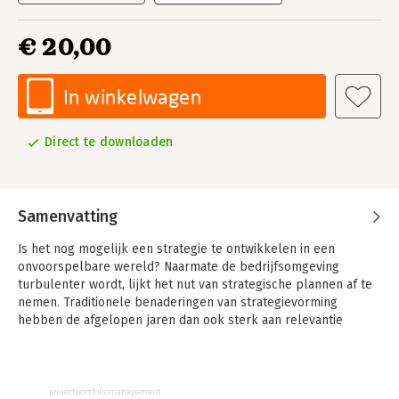
€ 20,00
In winkelwagen
Direct te downloaden
Samenvatting
Is het nog mogelijk een strategie te ontwikkelen in een
onvoorspelbare wereld? Naarmate de bedrijfsomgeving
turbulenter wordt, lijkt het nut van strategische plannen af te
nemen. Traditionele benaderingen van strategievorming
hebben de afgelopen jaren dan ook sterk aan relevantie
ingeboet.
Wat morgen brengt weet niemand. Toch blijkt dat succesvolle
organisaties nog altijd plannen maken en strategisch handelen.
projectportfoliomanagement