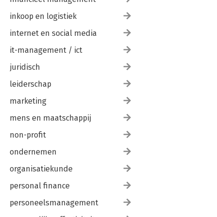
10.2 Zes principes
10.3 Wanneer past welk principe?
inkoop en logistiek
10.4 Einde van het begin
internet en social media
Appendix A: Opzet van het onderzoek
Appendix B: Toos en technieken
it-management / ict
juridisch
Literatuurlijst
Over de auteurs
leiderschap
Stichting Management Studies
marketing
mens en maatschappij
non-profit
ondernemen
organisatiekunde
personal finance
personeelsmanagement