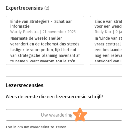
Beveiliging:
watermerk
Bestandsformaat:
epub
Expertrecensies
(2)
Aantal pagina's:
144
Uitgever:
Verhaal met Impact
Einde van Strategie!? - ‘Schat aan
Einde van strategi
Druk:
1
informatie’
voor een wendbare
Verschijningsdatum:
4-1-2023
Wardy Poelstra | 21 november 2023
Rudy Kor | 9 janua
Naarmate de wereld sneller
In ‘Einde van strat
Hoofdrubriek:
Strategisch management
verandert en de toekomst dus steeds
vraag centraal of 
lastiger te voorspellen, lijkt het nut
een bestaande mar
van strategische planning navenant af
nog een relevant 
te nemen. Want waarom zou je zo’n
antwoord van De 
exercitie nog doen als je niet eens
Plotnikova is dat 
weet wat de volgende maand zal
spelen op vragen 
brengen, laat staan het volgende
steeds een strateg
jaar?
Lees verder
Lezersrecensies
Lees verder
Wees de eerste die een lezersrecensie schrijft!
?
Uw waardering
Log in om uw waardering te geven