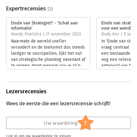
Beveiliging:
watermerk
Bestandsformaat:
epub
Expertrecensies
(2)
Aantal pagina's:
144
Uitgever:
Verhaal met Impact
Einde van Strategie!? - ‘Schat aan
Einde van strategi
Druk:
1
informatie’
voor een wendbare
Verschijningsdatum:
4-1-2023
Wardy Poelstra | 21 november 2023
Rudy Kor | 9 janua
Naarmate de wereld sneller
In ‘Einde van strat
Hoofdrubriek:
Strategisch management
verandert en de toekomst dus steeds
vraag centraal of 
lastiger te voorspellen, lijkt het nut
een bestaande mar
van strategische planning navenant af
nog een relevant 
te nemen. Want waarom zou je zo’n
antwoord van De 
exercitie nog doen als je niet eens
Plotnikova is dat 
weet wat de volgende maand zal
spelen op vragen 
brengen, laat staan het volgende
steeds een strateg
jaar?
Lees verder
Lezersrecensies
Lees verder
Wees de eerste die een lezersrecensie schrijft!
?
Uw waardering
Log in om uw waardering te geven