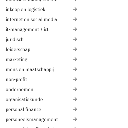
10.2 Zes principes
10.3 Wanneer past welk principe?
inkoop en logistiek
10.4 Einde van het begin
internet en social media
Appendix A: Opzet van het onderzoek
Appendix B: Toos en technieken
it-management / ict
juridisch
Literatuurlijst
Over de auteurs
leiderschap
Stichting Management Studies
marketing
mens en maatschappij
non-profit
ondernemen
organisatiekunde
personal finance
personeelsmanagement