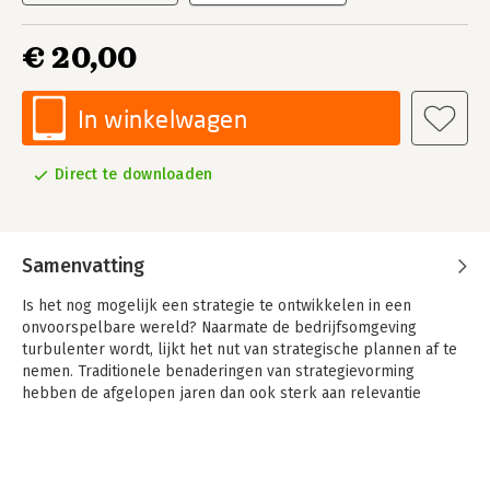
€ 20,00
In winkelwagen
Direct te downloaden
Samenvatting
Is het nog mogelijk een strategie te ontwikkelen in een
onvoorspelbare wereld? Naarmate de bedrijfsomgeving
turbulenter wordt, lijkt het nut van strategische plannen af te
nemen. Traditionele benaderingen van strategievorming
hebben de afgelopen jaren dan ook sterk aan relevantie
ingeboet.
Wat morgen brengt weet niemand. Toch blijkt dat succesvolle
organisaties nog altijd plannen maken en strategisch handelen.