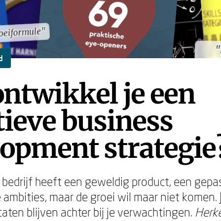
roeiformule"
roeiformule"
"
"
d
ntwikkel je een
tieve business
lopment strategie
je bedrijf heeft een geweldig product, een gep
 ambities, maar de groei wil maar niet komen. 
aten blijven achter bij je verwachtingen.
Herke