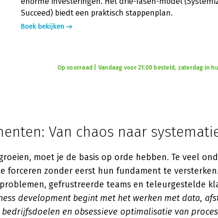
enorme investeringen. Het drie-fasen-model (Systemiz
Succeed) biedt een praktisch stappenplan.
Boek bekijken
Op voorraad | Vandaag voor 21:00 besteld, zaterdag in hu
enten: Van chaos naar systemati
 groeien, moet je de basis op orde hebben. Te veel o
e forceren zonder eerst hun fundament te versterken. 
problemen, gefrustreerde teams en teleurgestelde kl
iness development begint met het werken met data, af
bedrijfsdoelen en obsessieve optimalisatie van proce