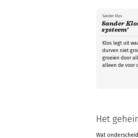
Sander Klos
Sander Klos:
systeem’
Klos legt uit w
durven niet gro
groeien door all
alleen de voor 
Het gehei
Wat onderscheidt