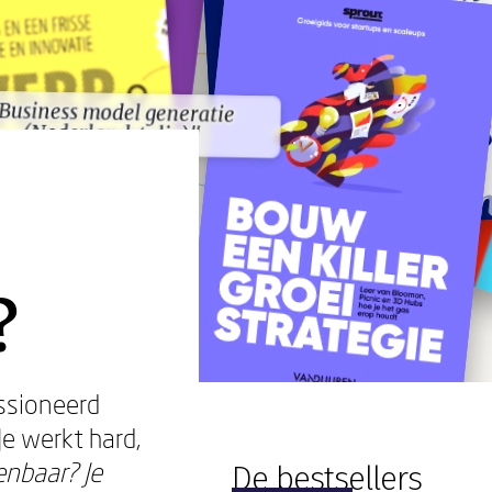
Business model generatie
Business model generatie
(Nederlandstalig)"
(Nederlandstalig)"
?
assioneerd
Je werkt hard,
nbaar? Je
De bestsellers