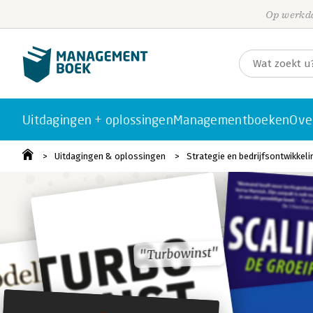
Op werkda
Uitdagingen + oplossingen
Managementboeken
Ove
Uitdagingen & oplossingen
Strategie en bedrijfsontwikkeli
"Turbowinst"
"Turbowinst"