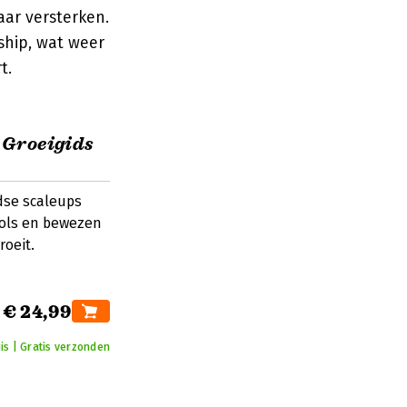
ar versterken.
ship, wat weer
t.
 Groeigids
dse scaleups
tools en bewezen
roeit.
€ 24,99
uis | Gratis verzonden