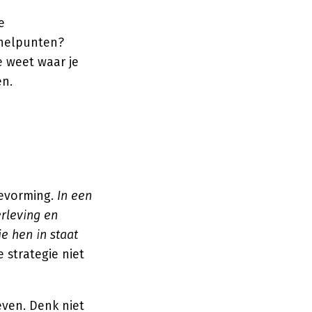
e
knelpunten?
e weet waar je
en.
ievorming.
In een
rleving en
e hen in staat
e strategie niet
even. Denk niet