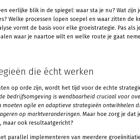
n eerlijke blik in de spiegel: waar sta je nu? Wat zijn j
s? Welke processen lopen soepel en waar zitten de 
lyse vormt de basis voor elke groeistrategie. Pas als j
palen waar je naartoe wilt en welke route je gaat nem
tegieën die écht werken
en op orde zijn, wordt het tijd voor de echte strateg
de bedrijfsomgeving is wendbaarheid cruciaal voor ove
n moeten agile en adaptieve strategieën ontwikkelen di
reageren op marktveranderingen
. Maar hoe zorg je dat j
is, maar ook resultaatgericht?
 het parallel implementeren van meerdere groeiinitiati