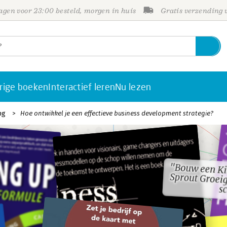
gen voor 23:00 besteld, morgen in huis
Gratis verzending
rige boeken
Interactief leren
Nu lezen
ng
Hoe ontwikkel je een effectieve business development strategie?
"Bouw een Kil
Sprout Groeig
"Bouw een Kil
Sprout Groeig
s
s