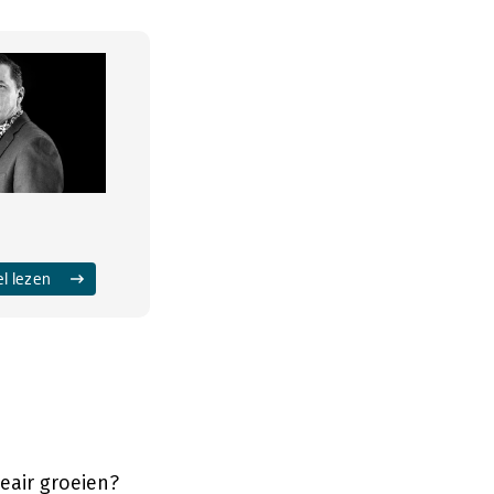
el lezen
eair groeien?