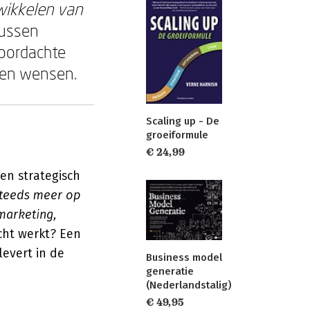
wikkelen van
tussen
doordachte
 en wensen.
Scaling up - De
groeiformule
€ 24,99
en strategisch
steeds meer op
marketing,
echt werkt? Een
levert in de
Business model
generatie
(Nederlandstalig)
€ 49,95