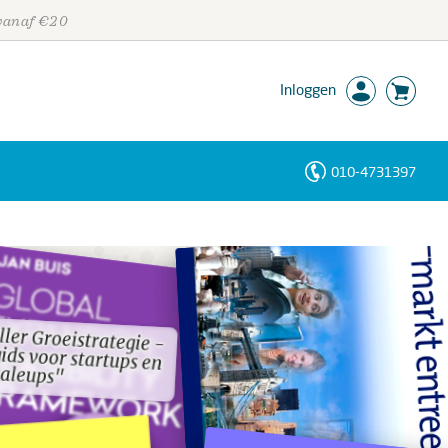
 vanaf €20
Inloggen
010-4731397
Personen
Trefwoorden
ler Groeistrategie -
ids voor startups en
ler Groeistrategie -
ids voor startups en
caleups"
caleups"