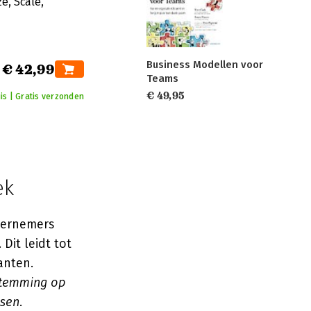
e, Scale,
Business Modellen voor
€ 42,99
Teams
€ 49,95
is | Gratis verzonden
ek
ndernemers
Dit leidt tot
anten.
stemming op
ssen
.