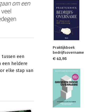
 gaan om een
e veel
gedegen
Praktijkboek
bedrijfsovername
n tussen een
€ 42,95
n een heldere
oor elke stap van