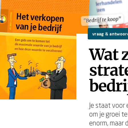
"Bedrijf te koop"
"Bedrijf te koop"
vraag & antwoor
Wat z
strat
bedri
Je staat voor
om je groei te
enorm, maar de