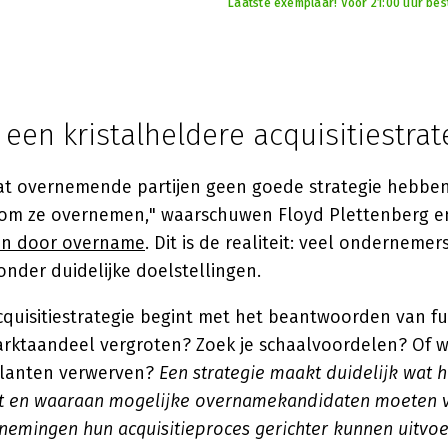
Laatste exemplaar! Voor 21:00 uur bes
een kristalheldere acquisitiestrat
dat overnemende partijen geen goede strategie hebben
om ze overnemen," waarschuwen Floyd Plettenberg en
en door overname
. Dit is de realiteit: veel onderneme
nder duidelijke doelstellingen.
acquisitiestrategie begint met het beantwoorden van 
arktaandeel vergroten? Zoek je schaalvoordelen? Of w
klanten verwerven?
Een strategie maakt duidelijk wat h
gt en waaraan mogelijke overnamekandidaten moeten 
emingen hun acquisitieproces gerichter kunnen uitvo