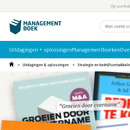
Op werkda
Uitdagingen + oplossingen
Managementboeken
Ove
Uitdagingen & oplossingen
Strategie en bedrijfsontwikkeli
"Groeien door overname"
"Groeien door overname"