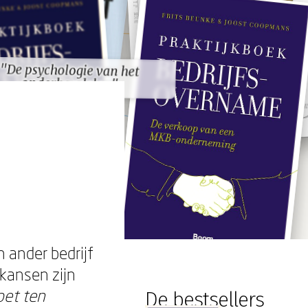
"De psychologie van het
"De psychologie van het
onderhandelen"
onderhandelen"
 ander bedrijf
 kansen zijn
oet ten
De bestsellers