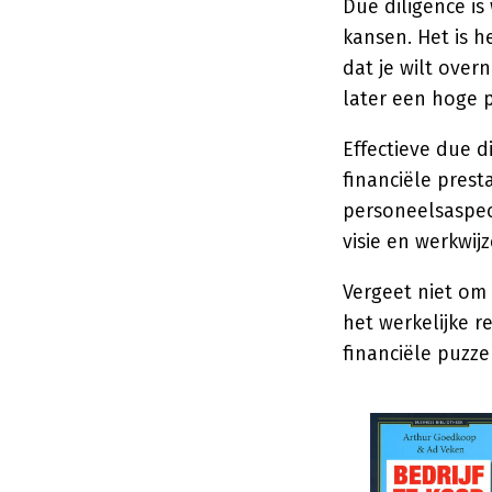
Due diligence i
kansen. Het is h
dat je wilt ove
later een hoge p
Effectieve due d
financiële prest
personeelsaspect
visie en werkwij
Vergeet niet om
het werkelijke r
financiële puzzel