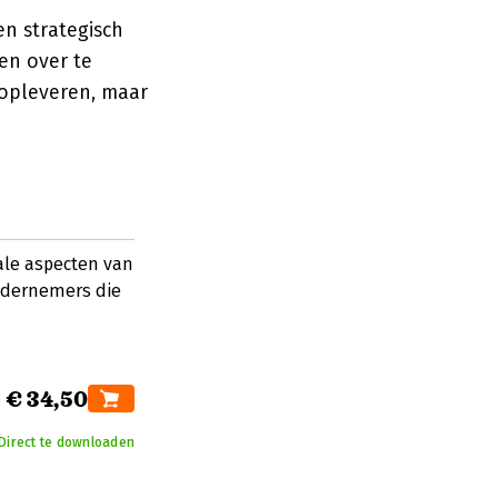
n strategisch
en over te
opleveren, maar
cale aspecten van
ndernemers die
€ 34,50
Direct te downloaden