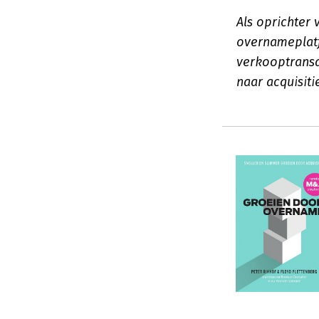
Als oprichter
overnameplatf
verkooptransa
naar acquisiti