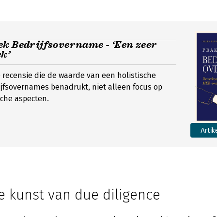
ek Bedrijfsovername - ‘Een zeer
k’
 recensie die de waarde van een holistische
ijfsovernames benadrukt, niet alleen focus op
ische aspecten.
Artik
e kunst van due diligence