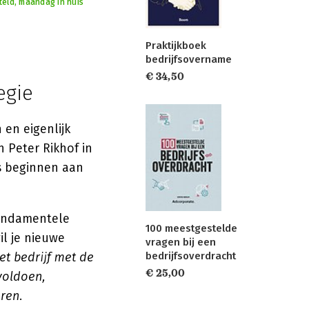
teld, maandag in huis
Praktijkboek
bedrijfsovername
€ 34,50
egie
 en eigenlijk
 Peter Rikhof in
rs beginnen aan
fundamentele
100 meestgestelde
il je nieuwe
vragen bij een
bedrijfsoverdracht
et bedrijf met de
€ 25,00
voldoen,
eren
.