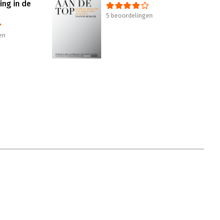
ng in de
5 beoordelingen
en