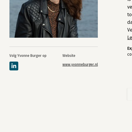
ve
to
da
Ve
L
Ex
co
Volg Yvonne Burger op
Website
www.yvonneburger.nl