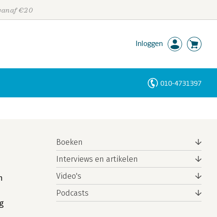
 vanaf €20
Inloggen
010-4731397
Personen
Trefwoorden
Boeken
Interviews en artikelen
Video's
n
Podcasts
ig
n