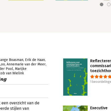
lange Boasman
Erik de Haan
Reflectere
 Loo
Annemarie van der Meer
commissari
der Pool
Marijke
toezichtho
kob van Wielink
ing
1 beoordeling
t een overzicht van de
Executive
erde stijlen van