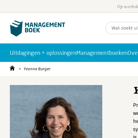
Op werkda
Uitdagingen + oplossingen
Managementboeken
Ove
Yvonne Burger
Pr
we
he
sy
is