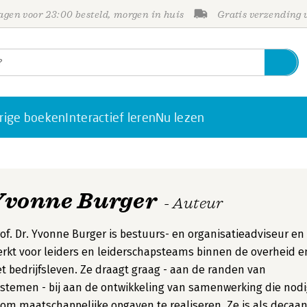
gen voor 23:00 besteld, morgen in huis
Gratis verzending
rige boeken
Interactief leren
Nu lezen
Yvonne Burger
- Auteur
of. Dr. Yvonne Burger is bestuurs- en organisatieadviseur en
rkt voor leiders en leiderschapsteams binnen de overheid e
t bedrijfsleven. Ze draagt graag - aan de randen van
stemen - bij aan de ontwikkeling van samenwerking die nod
 om maatschappelijke opgaven te realiseren. Ze is als decaa