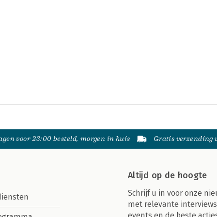
gen voor 23:00 besteld, morgen in huis
Gratis verzending
Altijd op de hoogte
Schrijf u in voor onze nie
diensten
met relevante interviews
events en de beste actie
rogramma