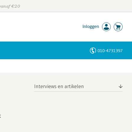
 vanaf €20
Inloggen
010-4731397
Personen
Trefwoorden
Interviews en artikelen
t