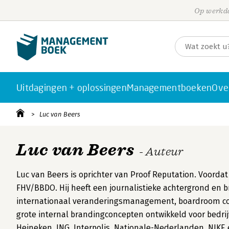
Op werkda
Uitdagingen + oplossingen
Managementboeken
Ove
Luc van Beers
Luc van Beers
- Auteur
Luc van Beers is oprichter van Proof Reputation. Voordat 
FHV/BBDO. Hij heeft een journalistieke achtergrond en 
internationaal veranderingsmanagement, boardroom co
grote internal brandingconcepten ontwikkeld voor bedri
Heineken, ING, Interpolis, Nationale-Nederlanden, NIKE