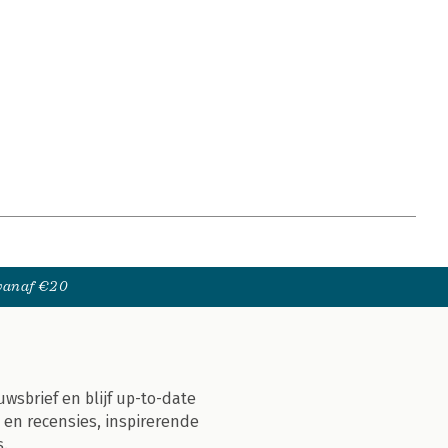
 vanaf €20
uwsbrief en blijf up-to-date
 en recensies, inspirerende
s.