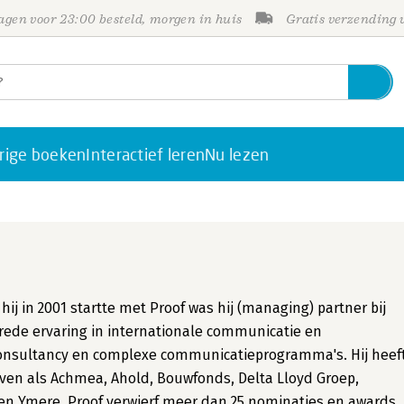
gen voor 23:00 besteld, morgen in huis
Gratis verzending
rige boeken
Interactief leren
Nu lezen
hij in 2001 startte met Proof was hij (managing) partner bij
brede ervaring in internationale communicatie en
nsultancy en complexe communicatieprogramma's. Hij heef
jven als Achmea, Ahold, Bouwfonds, Delta Lloyd Groep,
 en Ymere. Proof verwierf meer dan 25 nominaties en awards