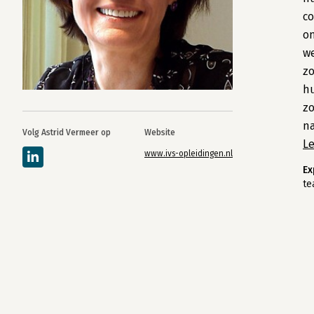
co
on
w
zo
hu
zo
na
Volg Astrid Vermeer op
Website
L
www.ivs-opleidingen.nl
Ex
te