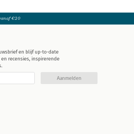
 vanaf €20
uwsbrief en blijf up-to-date
 en recensies, inspirerende
s.
Aanmelden