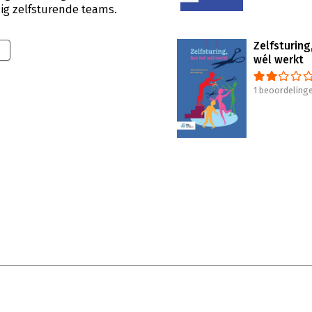
dig zelfsturende teams.
Zelfsturing
wél werkt
1 beoordeling