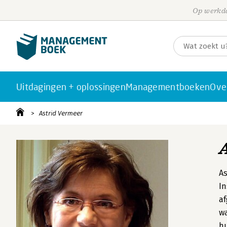
Op werkda
Uitdagingen + oplossingen
Managementboeken
Ove
Astrid Vermeer
As
In
af
w
hu