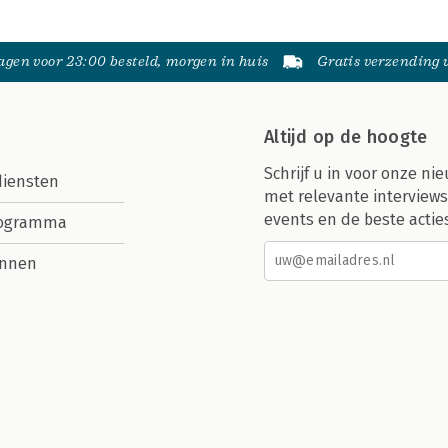
gen voor 23:00 besteld, morgen in huis
Gratis verzending
Altijd op de hoogte
Schrijf u in voor onze nie
diensten
met relevante interviews
events en de beste actie
rogramma
nnen