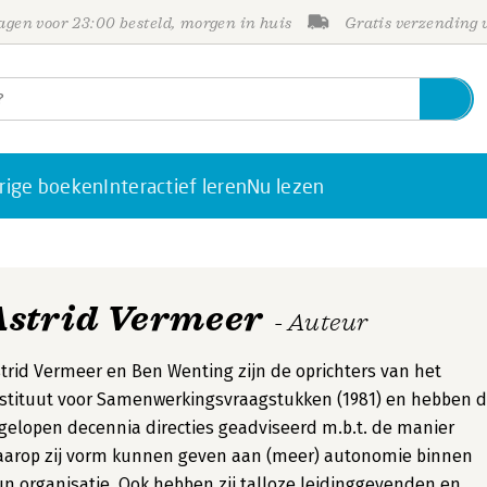
gen voor 23:00 besteld, morgen in huis
Gratis verzending
rige boeken
Interactief leren
Nu lezen
Astrid Vermeer
- Auteur
trid Vermeer en Ben Wenting zijn de oprichters van het
stituut voor Samenwerkingsvraagstukken (1981) en hebben 
gelopen decennia directies geadviseerd m.b.t. de manier
aarop zij vorm kunnen geven aan (meer) autonomie binnen
n organisatie. Ook hebben zij talloze leidinggevenden en