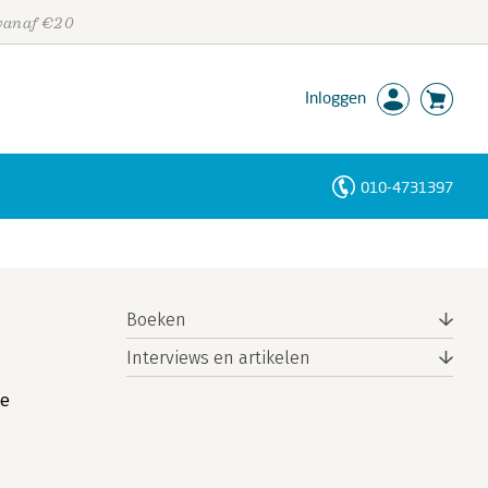
 vanaf €20
Inloggen
010-4731397
Personen
Trefwoorden
Boeken
Interviews en artikelen
de