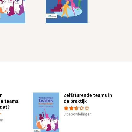
an
Zelfsturende teams in
de teams.
de praktijk
 dat?
3 beoordelingen
en