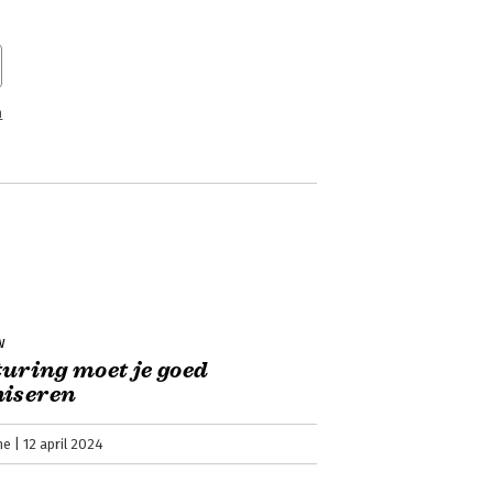
n
w
turing moet je goed
niseren
ne
12 april 2024