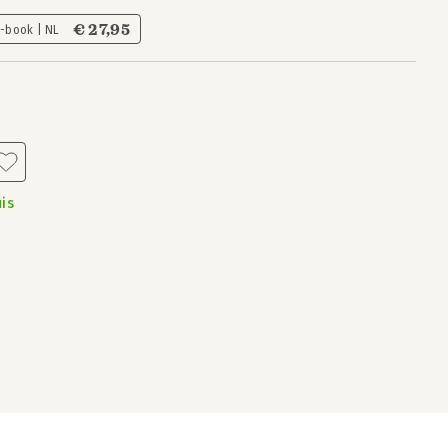
€ 27,95
E-book | NL
is