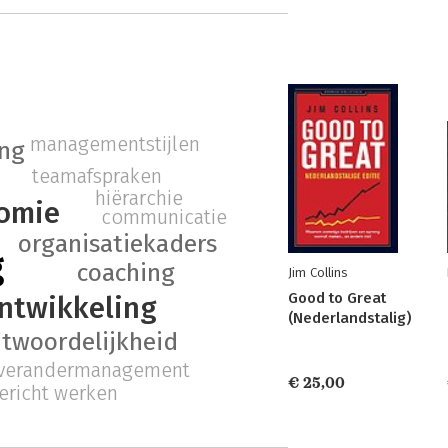
managementstijlen
ing
teamafspraken
hiërarchie
omie
communicatie
organisatiekaders
g
coaching
Jim Collins
Good to Great
ntwikkeling
(Nederlandstalig)
ntwoordelijkheid
verandermanagement
€ 25,00
ericht werken