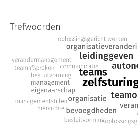
Trefwoorden
oplossingsgericht werken
organisatieverander
leidinggeven
verandermanagement
auton
communicatie
teamafspraken
teams
besluitvorming
zelfsturin
management
eigenaarschap
teamo
organisatie
managementstijlen
vera
hiërarchie
bevoegdheden
besluitvorming
oplossingsg