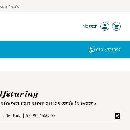
 vanaf €20
Inloggen
010-4731397
Personen
Trefwoorden
lfsturing
aniseren van meer autonomie in teams
4
1e druk
9789024450565