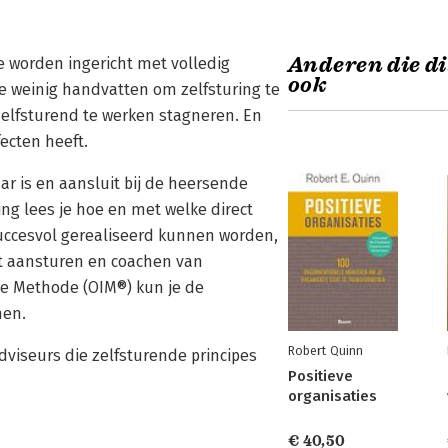
Anderen die di
 te worden ingericht met volledig
ook
e weinig handvatten om zelfsturing te
elfsturend te werken stagneren. En
ecten heeft.
ar is en aansluit bij de heersende
ng lees je hoe en met welke direct
uccesvol gerealiseerd kunnen worden,
het aansturen en coachen van
ie Methode (OIM®) kun je de
nen.
Robert Quinn
viseurs die zelfsturende principes
Positieve
organisaties
€ 40,50