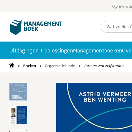
Op werkda
Uitdagingen + oplossingen
Managementboeken
Ove
Boeken
Organisatiekunde
Vormen van zelfsturing