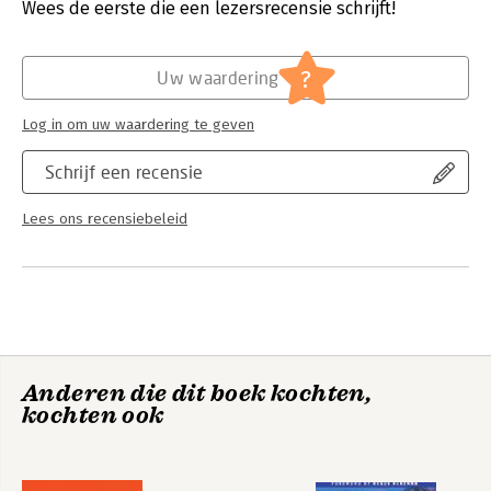
Druk:
1
Wees de eerste die een lezersrecensie schrijft!
Verschijningsdatum:
3-3-2005
Hoofdrubriek:
Marketing
?
Uw waardering
Log in om uw waardering te geven
Schrijf een recensie
Lees ons recensiebeleid
Anderen die dit boek kochten,
kochten ook