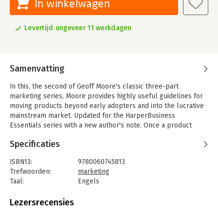
In winkelwagen
Levertijd ongeveer 11 werkdagen
Samenvatting
In this, the second of Geoff Moore's classic three-part
marketing series, Moore provides highly useful guidelines for
moving products beyond early adopters and into the lucrative
mainstream market. Updated for the HarperBusiness
Essentials series with a new author's note. Once a product
"crosses the chasm" it is faced with the "tornado," a make or
Specificaties
break time period where mainstream customers determine
whether the product takes off or falls flat.
ISBN13:
9780060745813
In Inside the Tornado, Moore details various marketing
Trefwoorden:
marketing
strategies that will teach marketers how reach these
Taal:
Engels
customers and how to take advantage of living inside the
Bindwijze:
paperback
tornado in order to reap the benefits of mainstream adoption.
Aantal pagina's:
244
Lezersrecensies
Uitgever:
HarperCollins Publishers