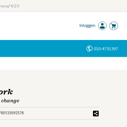
 vanaf €20
Inloggen
010-4731397
Personen
Trefwoorden
ork
d change
780133092578