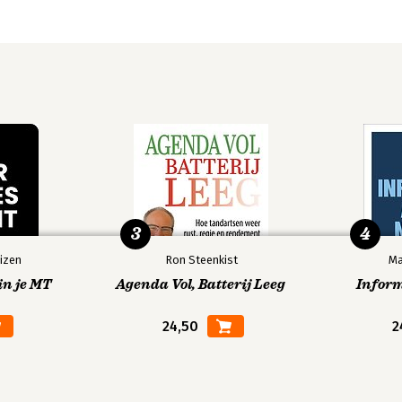
on Decisions and Actions
3
4
izen
Ron Steenkist
Ma
in je MT
Agenda Vol, Batterij Leeg
Infor
24,50
2