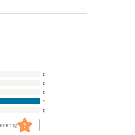
0
0
0
1
0
?
rdering