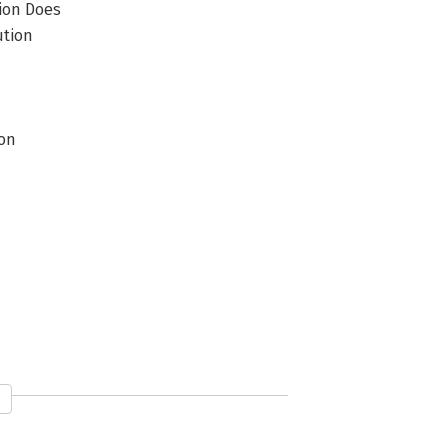
ion Does
ution
ion