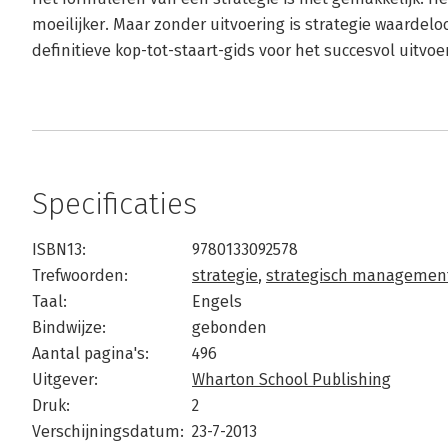
moeilijker. Maar zonder uitvoering is strategie waardeloo
definitieve kop-tot-staart-gids voor het succesvol uitvo
Specificaties
ISBN13:
9780133092578
Trefwoorden:
strategie
,
strategisch managemen
Taal:
Engels
Bindwijze:
gebonden
Aantal pagina's:
496
Uitgever:
Wharton School Publishing
Druk:
2
Verschijningsdatum:
23-7-2013