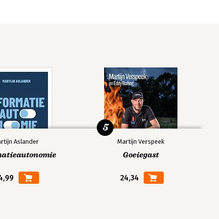
5
rtijn Aslander
Martijn Verspeek
matieautonomie
Goeiegast
4,99
24,34