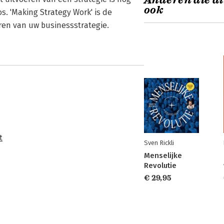
Anderen die di
ook
s. 'Making Strategy Work' is de
eren van uw businessstrategie.
t
Sven Rickli
Menselijke
Revolutie
€ 29,95