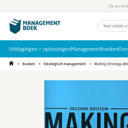
Op werkda
Uitdagingen + oplossingen
Managementboeken
Ove
Boeken
Strategisch management
Making Strategy Wo