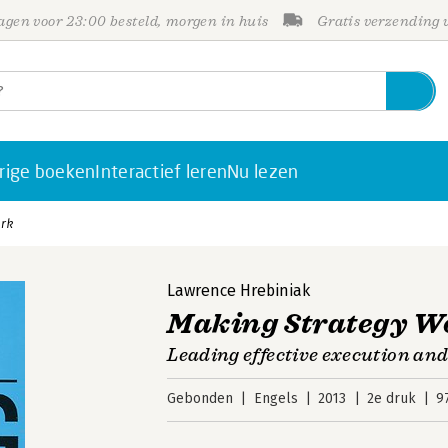
gen voor 23:00 besteld, morgen in huis
Gratis verzending
rige boeken
Interactief leren
Nu lezen
rk
Lawrence Hrebiniak
Making Strategy W
Leading effective execution an
Gebonden
Engels
2013
2e druk
9