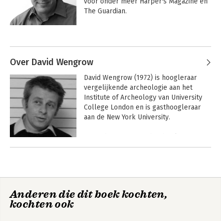
voor onder meer Harper's Magazine en 
The Guardian. 

 Als iconisch denker en gerenommeerd 
Andere boeken door David Graeber
activist was hij grondlegger van Occupy 
Wall Street. Hij overleed vlak na het 
afronden van 'Het begin van alles'.
Over David Wengrow
David Wengrow (1972) is hoogleraar 
vergelijkende archeologie aan het 
Institute of Archeology van University 
College London en is gasthoogleraar 
aan de New York University. 

 Hij is de auteur van drie boeken 
waaronder 'What makes civilization?' en 
Andere boeken door David
doet archeologisch veldwerk in 
Wengrow
verschillende delen van Afrika en het 
Bullshit jobs
Het begin van alles
Midden-Oosten.
Anderen die dit boek kochten,
kochten ook