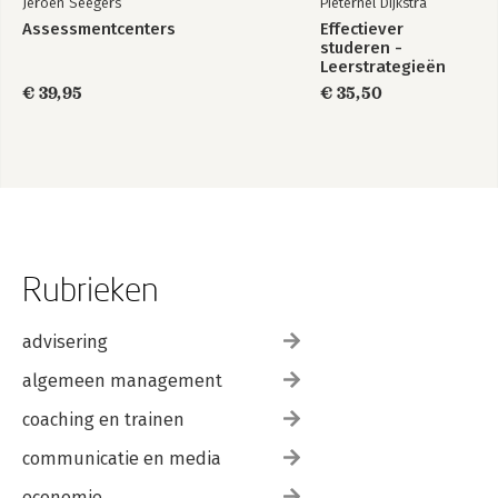
Jeroen Seegers
Pieternel Dijkstra
Assessmentcenters
Effectiever
studeren -
Leerstrategieën
voor het hoger
€ 39,95
€ 35,50
onderwijs
Rubrieken
advisering
algemeen management
coaching en trainen
communicatie en media
economie