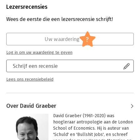
transforms our understanding of the human past and offers a
Uitgever:
Allen Lane
Lezersrecensies
path toward imagining new forms of freedom, new ways of
Druk:
1
organizing society.
Verschijningsdatum:
25-5-2022
Wees de eerste die een lezersrecensie schrijft!
This is a monumental book of formidable intellectual range,
Hoofdrubriek:
Mens en maatschappij
animated by curiosity, moral vision and faith in the power of
?
Uw waardering
direct action.
'Fascinating, thought-provoking, groundbreaking. A book that
Log in om uw waardering te geven
will generate debate for years to come' Rutger Bregman'The
most profound and exciting book I've read in thirty years' -
Schrijf een recensie
Robin D.
Lees ons recensiebeleid
Over David Graeber
David Graeber (1961-2020) was 
hoogleraar antropologie aan de London 
School of Economics. Hij is auteur van 
'Schuld' en 'Bullshit Jobs', en schreef 