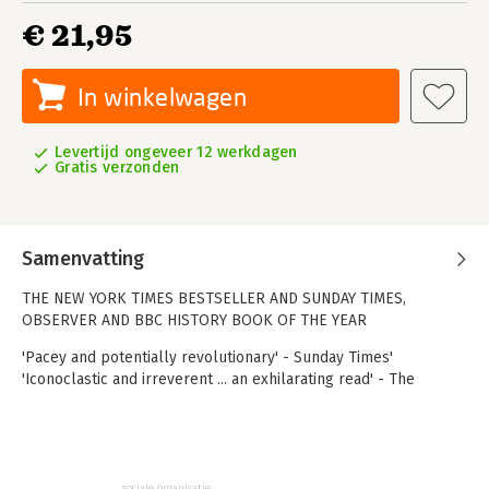
€ 21,95
In winkelwagen
Levertijd ongeveer 12 werkdagen
Gratis verzonden
Samenvatting
THE NEW YORK TIMES BESTSELLER AND SUNDAY TIMES,
OBSERVER AND BBC HISTORY BOOK OF THE YEAR
'Pacey and potentially revolutionary' - Sunday Times'
'Iconoclastic and irreverent ... an exhilarating read' - The
Guardian
'This is not a book. This is an intellectual feast' - Nassim
Nicholas Taleb
For generations, our remote ancestors have been cast as
sociale organisatie