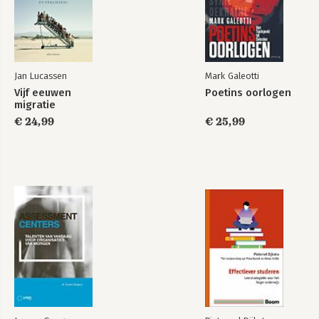
The Dawn of
The Dawn of
Everything
Everything
Jan Lucassen
Mark Galeotti
Bekijk alle boeken
Vijf eeuwen
Poetins oorlogen
migratie
€ 24,99
€ 25,99