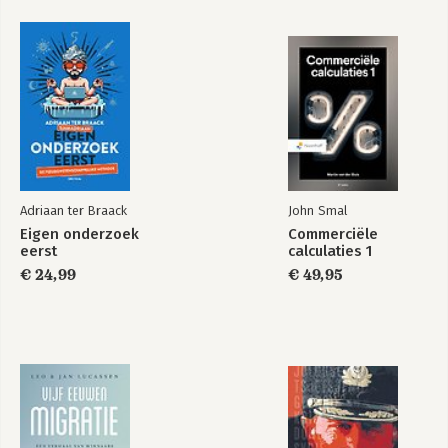
Het begin van alles
Het begin van alles
(The Dawn of
Everything)
Piratenverlichting
Piratenverlichting
Adriaan ter Braack
John Smal
Eigen onderzoek
Commerciële
eerst
calculaties 1
Bekijk alle boeken
€ 24,99
€ 49,95