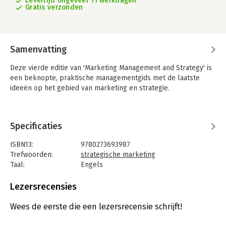
Levertijd ongeveer 11 werkdagen
Gratis verzonden
Samenvatting
Deze vierde editie van 'Marketing Management and Strategy' is
een beknopte, praktische managementgids met de laatste
ideeën op het gebied van marketing en strategie.
Specificaties
ISBN13:
9780273693987
Trefwoorden:
strategische marketing
Taal:
Engels
Bindwijze:
paperback
Aantal pagina's:
464
Lezersrecensies
Uitgever:
Prentice Hall
Druk:
4
Wees de eerste die een lezersrecensie schrijft!
Hoofdrubriek:
Marketing