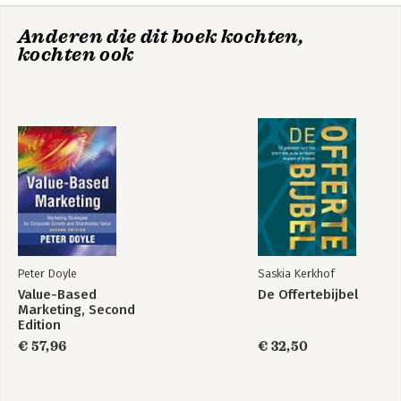
10. Managing personal selling
Anderen die dit boek kochten,
11. Managing marketing channels
kochten ook
12. Marketing in service businesses
13. Turnaround management
14. Marketing in the twenty-first century
Peter Doyle
Saskia Kerkhof
Value-Based
De Offertebijbel
Marketing, Second
Edition
€ 57,96
€ 32,50