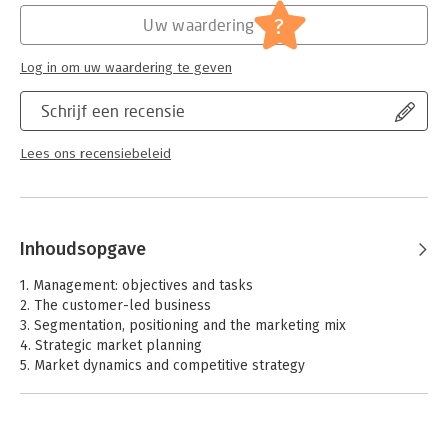
?
Uw waardering
Log in om uw waardering te geven
Schrijf een recensie
Lees ons recensiebeleid
Inhoudsopgave
1. Management: objectives and tasks
2. The customer-led business
3. Segmentation, positioning and the marketing mix
4. Strategic market planning
5. Market dynamics and competitive strategy
6. Building successful brands
7. Innovation and new product development
8. Pricing policy: delivering value
9. Communications strategy