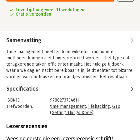
Levertijd ongeveer 11 werkdagen
Gratis verzonden
Samenvatting
Time management heeft zich ontwikkeld. Traditionele
methoden kunnen niet langer gebruikt worden - het type dat
terugkerende taken efficiënter maakt. Het huidige tijdperk
waarin we dag en nacht bereikbaar zijn, leidt echter tot bizarre
vormen van multitasken en brandjes blussen. Het resultaat:
veel activiteit, weinig bereikt.
Specificaties
De meeste time management boeken zijn geschreven voor de
zogenaamde 'linker hersenhelft' mensen; mensen die reeds
ISBN13:
9780273734611
behoorlijk georganiseerd werken, dingen op een analytische
Trefwoorden:
time management
,
lifehacking
,
GTD
manier bekijken en daarbij ouderwetse technieken gebruiken.
(Getting Things Done)
Het 'Focus' is anders, omdat het recente ontdekkingen
Taal:
Engels
beschrijft die u in staat stellen de staat van flow te bereiken
Bindwijze:
paperback
Lezersrecensies
dat kan leiden tot maximaal bereik in weinig tijd. Het boek laat
Aantal pagina's:
238
zien hoe u deze nieuwe technieken kunt gebruiken om soepel
Uitgever:
Prentice Hall
Wees de eerste die een lezersrecensie schrijft!