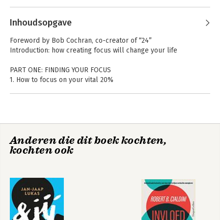
Inhoudsopgave
Foreword by Bob Cochran, co-creator of “24”
Introduction: how creating focus will change your life
PART ONE: FINDING YOUR FOCUS
1. How to focus on your vital 20%
2. How to focus on your first goals
PART TWO: YOUR FOCUS STRATEGIES
3. How to focus your time patterns for success
4. How to overcome the obstacles to focus
Anderen die dit boek kochten,
5. How to focus on what already works
kochten ook
6. How to (finally) beat procrastination
PART THREE: YOUR FOCUS TOOLS
7. How to use the Alter Ego strategy
8. How to manage other people
9. How to focus your language for extraordinary results
10. How to create information focus
11. How to conquer the paper mountain