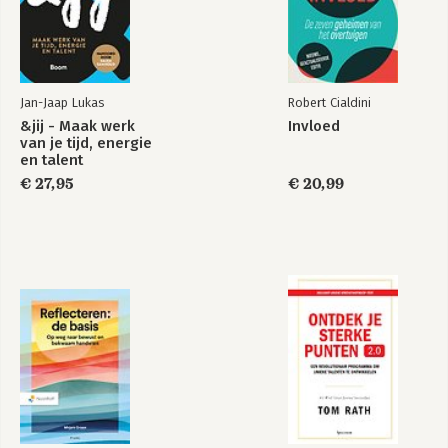
12. How to tame the email monster
13. How to master meetings and networking
PART FOUR: PUTTING IT ALL TOGETHER
14. How to deal with deadlines and multiple projects
Jan-Jaap Lukas
Robert Cialdini
15. How to maintain your newfound focus
&jij - Maak werk
Invloed
16. How to put it all together to reach all your goals
van je tijd, energie
en talent
€ 27,95
€ 20,99