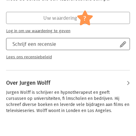
uw belangrijkste doelen te behalen.
Druk:
2
Verschijningsdatum:
1-3-2010
Tegenwoordig draait het om creativiteit, flexibiliteit en het
?
Uw waardering
maken van de juiste keuzes. 'Focus' beschrijft hoe u
Hoofdrubriek:
Persoonlijke effectiviteit
identificeert wat het belangrijkst is, hoe u uw energie moet
Log in om uw waardering te geven
verdelen en hoe u zich zonder afleiding kunt richten op de
taken die u succesvol maken. De kennis die u in dit boek
Schrijf een recensie
opdoet, kunt u direct toepassen, of u nu uw linker of rechter
hersenhelft gebruikt.
Lees ons recensiebeleid
Over Jurgen Wolff
Jurgen Wolff is schrijver en hypnotherapeut en geeft 
cursussen op universiteiten, fi lmscholen en bedrijven. Hij 
schreef diverse boeken en leverde vele bijdragen aan films en 
televisieseries. Wolff woont in Londen en Los Angeles.