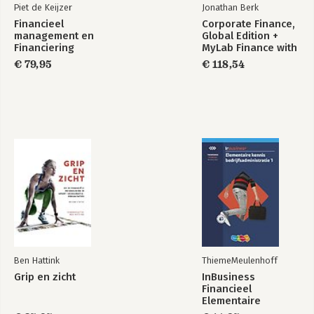
Piet de Keijzer
Jonathan Berk
Financieel
Corporate Finance,
management en
Global Edition +
Financiering
MyLab Finance with
Pearson eText
€ 79,95
€ 118,54
(Package)
Ben Hattink
ThiemeMeulenhoff
Grip en zicht
InBusiness
Financieel
Elementaire
bedrijfsadministratie