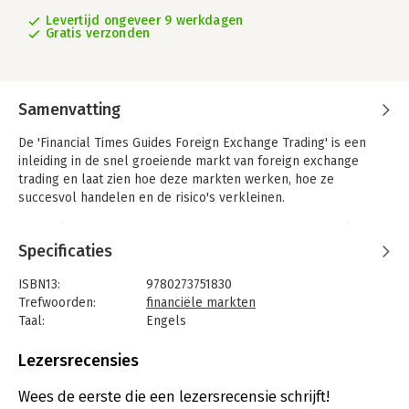
Levertijd ongeveer 9 werkdagen
Gratis verzonden
Samenvatting
De 'Financial Times Guides Foreign Exchange Trading' is een
inleiding in de snel groeiende markt van foreign exchange
trading en laat zien hoe deze markten werken, hoe ze
succesvol handelen en de risico's verkleinen.
Dit boek is voor iedereen die geïnteresseerd in de wereld van
foreign exchange trading en wil weten wat het is alvorens de
Specificaties
sprong in het diepe te wagen.
ISBN13:
9780273751830
Trefwoorden:
financiële markten
Taal:
Engels
Bindwijze:
paperback
Aantal pagina's:
194
Lezersrecensies
Uitgever:
Financial Times
Druk:
1
Wees de eerste die een lezersrecensie schrijft!