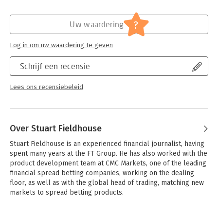
Verschijningsdatum:
20-10-2012
Hoofdrubriek:
Financieel management
?
Uw waardering
Log in om uw waardering te geven
Schrijf een recensie
Lees ons recensiebeleid
Over Stuart Fieldhouse
Stuart Fieldhouse is an experienced financial journalist, having 
spent many years at the FT Group. He has also worked with the 
product development team at CMC Markets, one of the leading 
financial spread betting companies, working on the dealing 
floor, as well as with the global head of trading, matching new 
markets to spread betting products. 

He has also worked very closely with hedge funds over the 