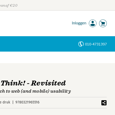
 vanaf €20
Inloggen
010-4731397
Personen
Trefwoorden
Think! - Revisited
 to web (and mobile) usability
e druk
9780321965516