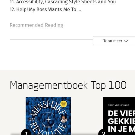
11. Accessibility, Cascading Style Sheets and You
12. Help! My Boss Wants Me To ...
Recommended Reading
Acknowledgments
Index
Toon meer
Managementboek Top 100
1
2