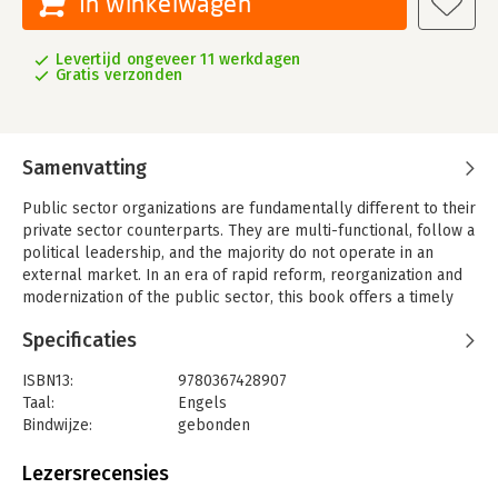
In winkelwagen
Levertijd ongeveer 11 werkdagen
Gratis verzonden
Samenvatting
Public sector organizations are fundamentally different to their
private sector counterparts. They are multi-functional, follow a
political leadership, and the majority do not operate in an
external market. In an era of rapid reform, reorganization and
modernization of the public sector, this book offers a timely
and illuminating introduction to the public sector organization
Specificaties
that recognizes its unique values, interests, knowledge and
power-base.
ISBN13:
9780367428907
Drawing on both instrumental and institutional perspectives
Taal:
Engels
within organization theory, as well as democratic theory and
Bindwijze:
gebonden
empirical studies of decision-making, this text addresses five
Aantal pagina's:
206
central aspects of the public sector organization:
Uitgever:
Taylor & Francis
Lezersrecensies
-goals and values
Druk:
2