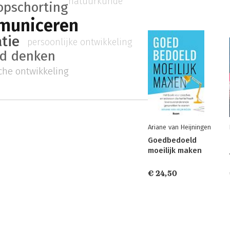
natuurkunde
opschorting
municeren
tie
persoonlijke ontwikkeling
nd denken
che ontwikkeling
Ariane van Heijningen
Goedbedoeld
moeilijk maken
€ 24,50