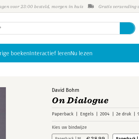
gen voor 23:00 besteld, morgen in huis
Gratis verzending
rige boeken
Interactief leren
Nu lezen
David Bohm
On Dialogue
Paperback
Engels
2004
2e druk
Kies uw bindwijze
€ 28,99
Paperback | NL
Paperback |