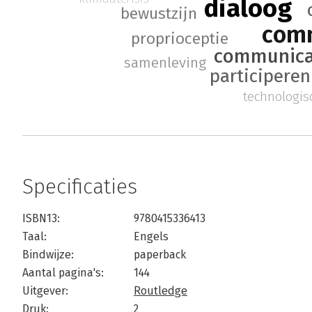
dialoog
bewustzijn
com
proprioceptie
communica
samenleving
participere
technologis
Specificaties
ISBN13:
9780415336413
Taal:
Engels
Bindwijze:
paperback
Aantal pagina's:
144
Uitgever:
Routledge
Druk:
2