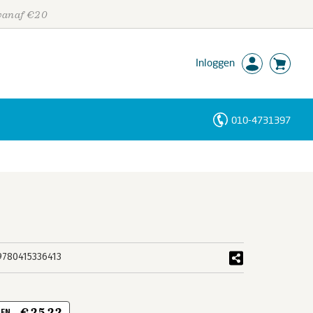
 vanaf €20
Inloggen
010-4731397
Personen
Trefwoorden
9780415336413
€ 25,22
 EN