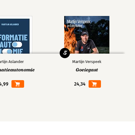
5
rtijn Aslander
Martijn Verspeek
matieautonomie
Goeiegast
4,99
24,34