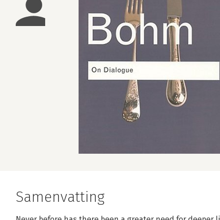
Samenvatting
Never before has there been a greater need for deeper 