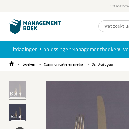
Op werkda
Uitdagingen + oplossingen
Managementboeken
Ove
Boeken
Communicatie en media
On Dialogue