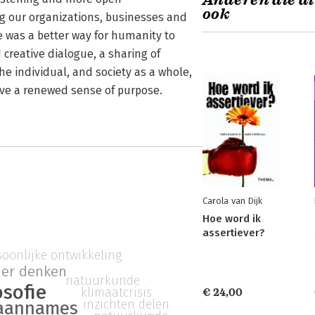
Anderen die di
ook
g our organizations, businesses and
 was a better way for humanity to
creative dialogue, a sharing of
 individual, and society as a whole,
ve a renewed sense of purpose.
Carola van Dijk
Hoe word ik
assertiever?
soonlijke ontwikkeling
der denken
natuurkunde
osofie
klimaatcrisis
€ 24,00
inzichten delen
aannames