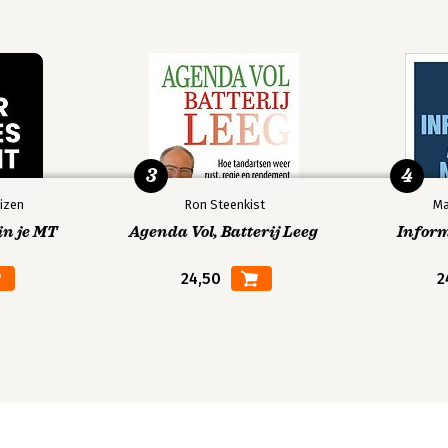
3
4
izen
Ron Steenkist
Ma
in je MT
Agenda Vol, Batterij Leeg
Infor
24,50
2