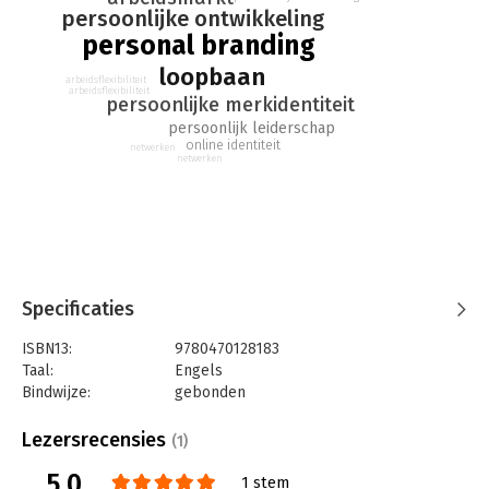
persoonlijke ontwikkeling
personal branding
loopbaan
arbeidsflexibiliteit
arbeidsflexibiliteit
persoonlijke merkidentiteit
persoonlijk leiderschap
online identiteit
netwerken
netwerken
Specificaties
ISBN13:
9780470128183
Taal:
Engels
Bindwijze:
gebonden
Aantal pagina's:
224
Uitgever:
John Wiley & Sons
Lezersrecensies
(1)
Druk:
1
5.0
Hoofdrubriek:
Werk en loopbaan
1 stem