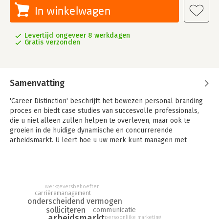
In winkelwagen
Levertijd ongeveer 8 werkdagen
Gratis verzonden
Samenvatting
'Career Distinction' beschrijft het bewezen personal branding
proces en biedt case studies van succesvolle professionals,
die u niet alleen zullen helpen te overleven, maar ook te
groeien in de huidige dynamische en concurrerende
arbeidsmarkt. U leert hoe u uw merk kunt managen met
innovatieve hulpmiddelen waardoor u zich kunt differentiëren
van anderen.
werkgeversbehoeften
carrièremanagement
onderscheidend vermogen
solliciteren
communicatie
arbeidsmarkt
persoonlijke marketing