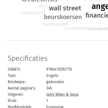
ange
cdo's
wall street
huizenmarkt
financ
beurskoersen
marktaandeel
huizenmarkt
risicoana
Specificaties
ISBN13:
9780470292778
Taal:
Engels
Bindwijze:
gebonden
Aantal pagina's:
345
Uitgever:
John Wiley & Sons
Druk:
1
Hoofdrubriek:
Economie