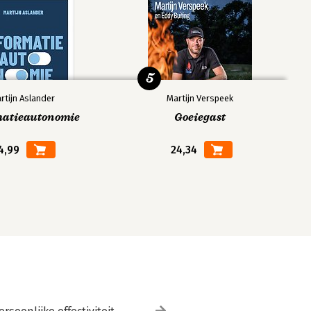
5
rtijn Aslander
Martijn Verspeek
matieautonomie
Goeiegast
4,99
24,34