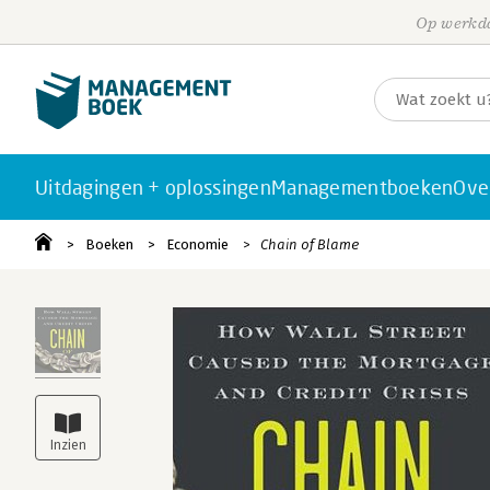
Op werkda
Uitdagingen + oplossingen
Managementboeken
Ove
Boeken
Economie
Chain of Blame