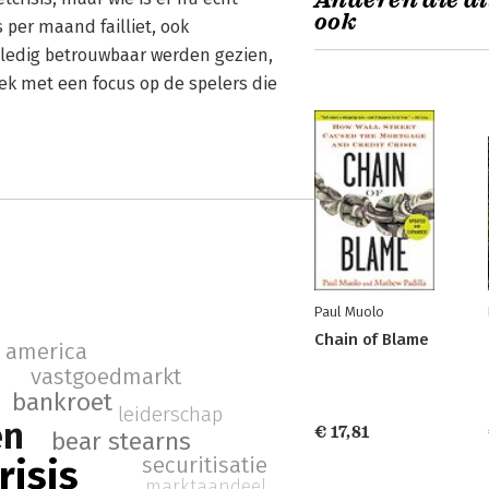
Anderen die di
ook
 per maand failliet, ook
olledig betrouwbaar werden gezien,
oek met een focus op de spelers die
Paul Muolo
Chain of Blame
 america
vastgoedmarkt
bankroet
leiderschap
en
€ 17,81
bear stearns
risis
securitisatie
marktaandeel