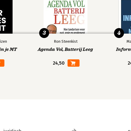
3
4
izen
Ron Steenkist
Ma
in je MT
Agenda Vol, Batterij Leeg
Infor
24,50
2