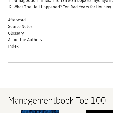
11. Armageddon Times. The Tan Man Departs, Bye Bye B
12. What The Hell Happened? Ten Bad Years for Housing 
Afterword
Source Notes
Glossary
About the Authors
Index
Managementboek Top 100