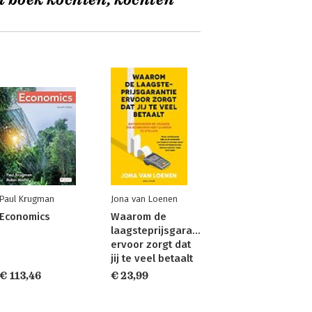
t boek kochten, kochten
Paul Krugman
Jona van Loenen
Economics
Waarom de
laagsteprijsgarantie
ervoor zorgt dat
jij te veel betaalt
€ 113,46
€ 23,99