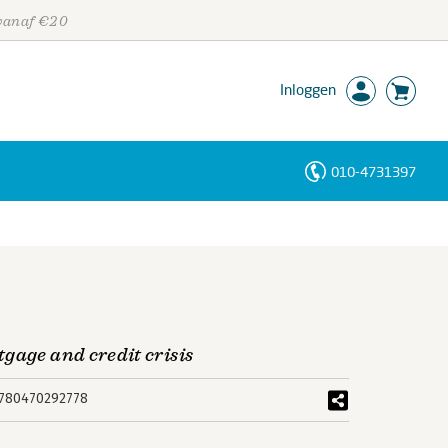
 vanaf €20
Inloggen
010-4731397
Personen
Trefwoorden
gage and credit crisis
780470292778