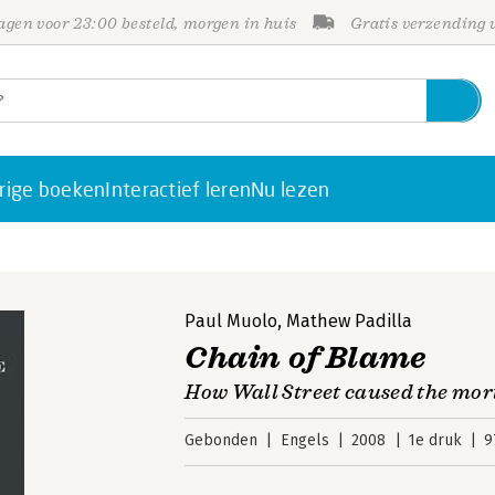
gen voor 23:00 besteld, morgen in huis
Gratis verzending
rige boeken
Interactief leren
Nu lezen
Paul Muolo
,
Mathew Padilla
Chain of Blame
How Wall Street caused the mort
Gebonden
Engels
2008
1e druk
9