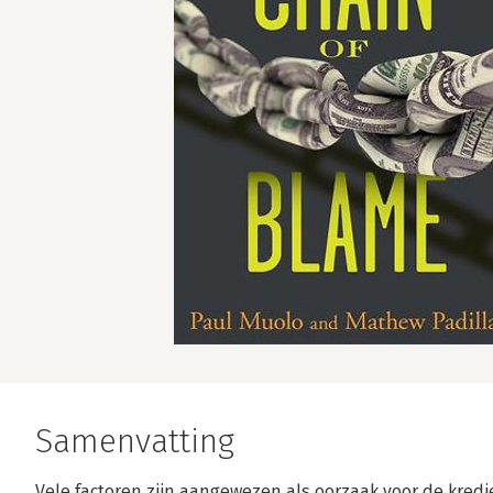
Samenvatting
Vele factoren zijn aangewezen als oorzaak voor de krediet