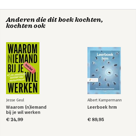
-Getting Personal: The Workforce of One
-Engaging With Talent
-The Meaning of Work
Anderen die dit boek kochten,
-Twenty-First Century Leadership
The Economist:
kochten ook
-Developing and Leading Talented People
Business Strategy
-Creating a Talent Flywheel
Appendix: Researching the Truth About Talent
Bekijk alle boeken
Jesse Geul
Albert Kampermann
Waarom (n)iemand
Leerboek hrm
bij je wil werken
€ 24,99
€ 89,95