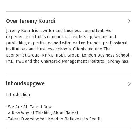
Over Jeremy Kourdi
Jeremy Kourdi is a writer and business consultant. His 
experience includes commercial leadership, writing and 
publishing expertise gained with leading brands, professional 
institutions and business schools. Clients include The 
Economist Group, KPMG, HSBC Group, London Business School, 
IMD, PwC and the Chartered Management Institute. Jeremy has 
held the post of Senior Vice-President with the Economist 
Group, leading international teams based in London and Vienna 
Andere boeken door Jeremy Kourdi
and expanding the conference business of this premium-value 
Inhoudsopgave
brand. He has also work as Head of Publishing and Research at 
the Chartered Management Institute and has established 
Introduction
several successful publishing imprints.
-We Are All Talent Now
-A New Way of Thinking About Talent
-Talent Diversity: You Need to Believe it to See It
-Strategy – Beginning With the End in Mind
-Hire and Wire: Developing Your Organization's Talent Ecology