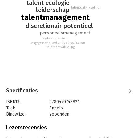
talent ecologie
talentontwikkeling
leiderschap
talentmanagement
discretionair potentieel
personeelsmanagement
systeemdenken
potentieel realiseren
engagement
talentontwikkeling
Specificaties
ISBN13:
9780470748824
Taal:
Engels
Bindwijze:
gebonden
Aantal pagina's:
260
Uitgever:
Jossey Bass
Lezersrecensies
Druk:
1