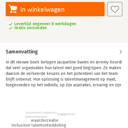
In winkelwagen
Levertijd ongeveer 8 werkdagen
Gratis verzonden
Samenvatting
In dit nieuwe boek betogen Jacqueline Davies en Jeremy Kourdi
dat veel organisaties hun talent niet goed begrijpen. Ze maken
daarom de verkeerde keuzes en het potentieel van het team
blijft onbenut. Hun oplossing is talentmanagement op maat,
toegesneden op het individu, op zijn aspiraties, ervaring en zijn
carrière. 'The Truth about Talent' is een praktische gids met
een raamwerk om uw talent in te delen in verschillende
groepen. Bovendien krijgt u aanbevelingen over wat u wanneer
en bij wie moet doen om het potentieel eruit te halen.
potentieel realiseren
engagement
systeemdenken
waardecreatie
inclusieve talentontwikkeling