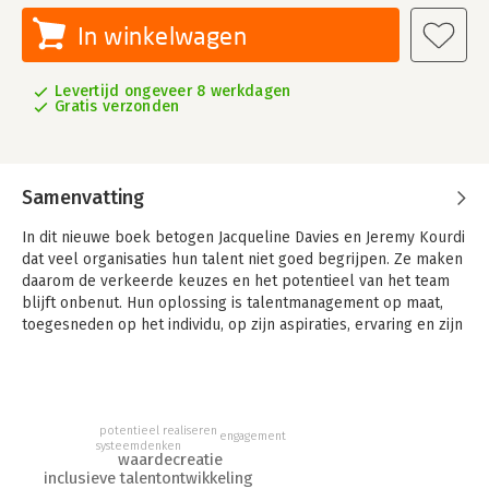
In winkelwagen
Levertijd ongeveer 8 werkdagen
Gratis verzonden
Samenvatting
In dit nieuwe boek betogen Jacqueline Davies en Jeremy Kourdi
dat veel organisaties hun talent niet goed begrijpen. Ze maken
daarom de verkeerde keuzes en het potentieel van het team
blijft onbenut. Hun oplossing is talentmanagement op maat,
toegesneden op het individu, op zijn aspiraties, ervaring en zijn
carrière. 'The Truth about Talent' is een praktische gids met
een raamwerk om uw talent in te delen in verschillende
groepen. Bovendien krijgt u aanbevelingen over wat u wanneer
en bij wie moet doen om het potentieel eruit te halen.
potentieel realiseren
engagement
systeemdenken
waardecreatie
inclusieve talentontwikkeling