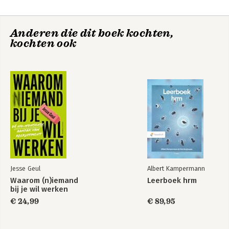
-Getting Personal: The Workforce of One
-Engaging With Talent
-The Meaning of Work
Anderen die dit boek kochten,
-Twenty-First Century Leadership
The Economist:
kochten ook
-Developing and Leading Talented People
Business Strategy
-Creating a Talent Flywheel
Appendix: Researching the Truth About Talent
Bekijk alle boeken
Jesse Geul
Albert Kampermann
Waarom (n)iemand
Leerboek hrm
bij je wil werken
€ 24,99
€ 89,95