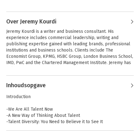
Over Jeremy Kourdi
Jeremy Kourdi is a writer and business consultant. His 
experience includes commercial leadership, writing and 
publishing expertise gained with leading brands, professional 
institutions and business schools. Clients include The 
Economist Group, KPMG, HSBC Group, London Business School, 
IMD, PwC and the Chartered Management Institute. Jeremy has 
held the post of Senior Vice-President with the Economist 
Group, leading international teams based in London and Vienna 
Andere boeken door Jeremy Kourdi
and expanding the conference business of this premium-value 
Inhoudsopgave
brand. He has also work as Head of Publishing and Research at 
the Chartered Management Institute and has established 
Introduction
several successful publishing imprints.
-We Are All Talent Now
-A New Way of Thinking About Talent
-Talent Diversity: You Need to Believe it to See It
-Strategy – Beginning With the End in Mind
-Hire and Wire: Developing Your Organization's Talent Ecology