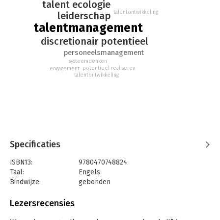
talent ecologie
talentontwikkeling
leiderschap
talentmanagement
discretionair potentieel
personeelsmanagement
systeemdenken
potentieel realiseren
engagement
talentontwikkeling
Specificaties
ISBN13:
9780470748824
Taal:
Engels
Bindwijze:
gebonden
Aantal pagina's:
260
Uitgever:
Jossey Bass
Lezersrecensies
Druk:
1