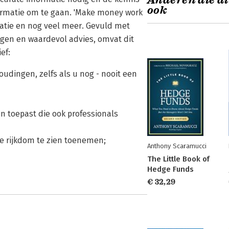
Anderen die di
ook
ormatie om te gaan. 'Make money work
rmatie en nog veel meer. Gevuld met
ingen en waardevol advies, omvat dit
ef:
oudingen, zelfs als u nog - nooit een
ën toepast die ook professionals
e rijkdom te zien toenemen;
Anthony Scaramucci
The Little Book of
Hedge Funds
€ 32,29