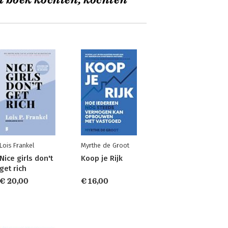
t boek kochten, kochten
Lois Frankel
Myrthe de Groot
Nice girls don't
Koop je Rijk
get rich
€ 20,00
€ 16,00