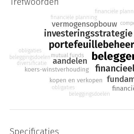
Trefwoorden
financiële plan
financiële planning
comp
vermogensopbouw
investeringsstrategie
portefeuillebehee
obligaties
belegge
mutual funds
beleggingsdoelen
aandelen
diversificatie
financie
koers-winstverhouding
fundam
kopen en verkopen
obligaties
financi
beleggingsdoelen
Specificaties