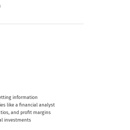
n
etting information
s like a financial analyst
tios, and profit margins
ial investments