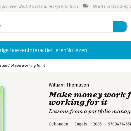
gen voor 23:00 besteld, morgen in huis
Gratis verzending
rige boeken
Interactief leren
Nu lezen
tead of you working for it
William Thomason
Make money work fo
working for it
Lessons from a portfolio manag
Gebonden
Engels
2005
9780471465