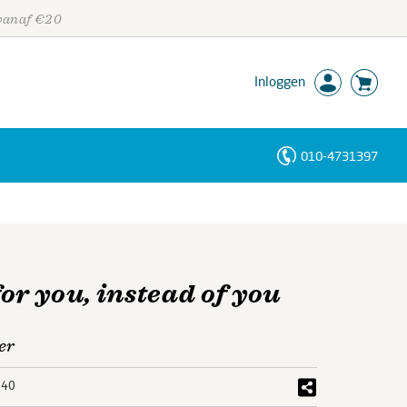
 vanaf €20
Inloggen
010-4731397
Personen
Trefwoorden
r you, instead of you
er
140