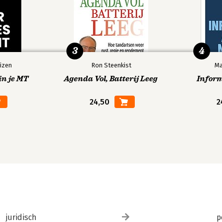
3
4
izen
Ron Steenkist
Ma
in je MT
Agenda Vol, Batterij Leeg
Infor
24,50
2
juridisch
p