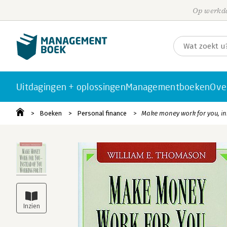
Op werkda
Uitdagingen + oplossingen
Managementboeken
Ove
Boeken
Personal finance
Make money work for you, ins