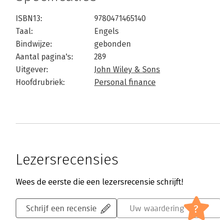
ISBN13:
9780471465140
Taal:
Engels
Bindwijze:
gebonden
Aantal pagina's:
289
Uitgever:
John Wiley & Sons
Hoofdrubriek:
Personal finance
Lezersrecensies
Wees de eerste die een lezersrecensie schrijft!
?
Schrijf een recensie
Uw waardering