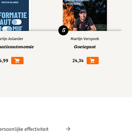
5
rtijn Aslander
Martijn Verspeek
matieautonomie
Goeiegast
4,99
24,34
ersoonlijke effectiviteit