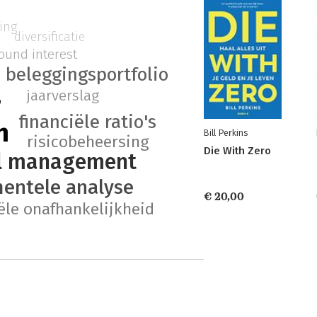
ning
diversificatie
ound interest
beleggingsportfolio
jaarverslag
r
financiële ratio's
n
Bill Perkins
risicobeheersing
Die With Zero
el management
entele analyse
€ 20,00
ële onafhankelijkheid