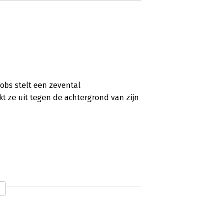
obs stelt een zevental
t ze uit tegen de achtergrond van zijn
ct in the History of Business
 in de jaren '80 al voldoende boeken
n de filmindustrie (met Pixar) is