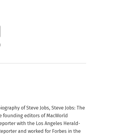
is de totale Jobs onderwerp van een
ardige titel, dat wel. Reden voor Apple
uit de AppleStores te halen. Wil je
g boek over Jobs is. Als persoon heeft
n weerga nauwelijks.
n
iography of Steve Jobs, Steve Jobs: The 
he founding editors of MacWorld 
reporter with the Los Angeles Herald-
porter and worked for Forbes in the 