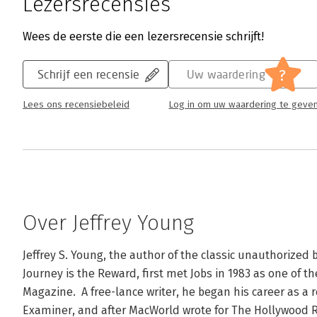
Lezersrecensies
onderwerp van verschillende boeken. En nu 
ongeautoriseerde biografie. Met een wat ona
Wees de eerste die een lezersrecensie schrijft!
om alle boeken van John Wiley (de uitgever) 
mooiere publiciteit? Terwijl het geen onaardi
?
Schrijf een recensie
Uw waardering
hij zijn nukken, als entrepeneur kent hij zij
Lees verder
Lees ons recensiebeleid
Log in om uw waardering te geve
Over Jeffrey Young
Jeffrey S. Young, the author of the classic unauthorized b
Journey is the Reward, first met Jobs in 1983 as one of t
Magazine.  A free-lance writer, he began his career as a 
Examiner, and after MacWorld wrote for The Hollywood Re