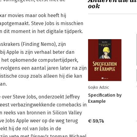
Anderen die di
ook
ixar movies maar ook heeft hij
otgemaakt. Steve Jobs is misschien
dit moment in het digitale tijdperk.
skrakers (Finding Nemo), zijn
j Apple is zijn verhaal beter dan
 in het opkomende computertijdperk,
rvolgens een aantal jaren later na zijn
stische coup zoals alleen hij die kan
an.
Gojko Adzic
Specification by
e over Steve Jobs, onderzoekt Jeffrey
Example
meest verbazingwekkende comebacks in
n reeks van bronnen in Silicon Valley
ve Jobs Apple weer op de weg terug
€ 59,74
t hij de rol van Jobs in de
 zijn vete met Disney's topman Michael