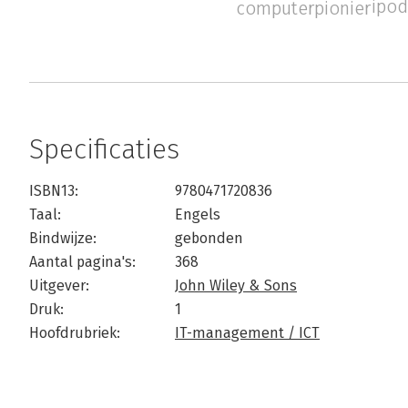
ipo
computerpionier
Specificaties
ISBN13:
9780471720836
Taal:
Engels
Bindwijze:
gebonden
Aantal pagina's:
368
Uitgever:
John Wiley & Sons
Druk:
1
Hoofdrubriek:
IT-management / ICT