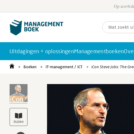
Op werkda
Uitdagingen + oplossingen
Managementboeken
Ove
Boeken
IT-management / ICT
iCon Steve Jobs: The Gre