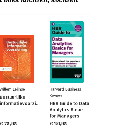
t boek kochten, kochten
Willem Leijnse
Harvard Business
Review
Bestuurlijke
informatievoorziening
HBR Guide to Data
Analytics Basics
for Managers
€ 75,95
€ 20,95