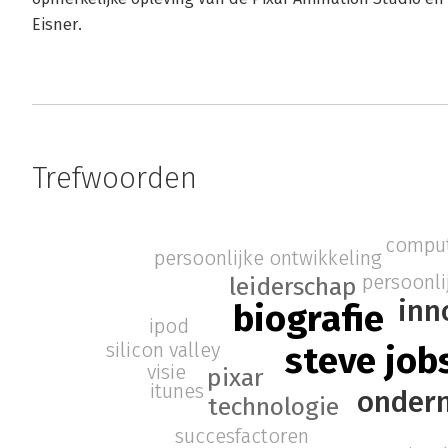
Eisner.
Trefwoorden
comput
persoonlijke ontwikkeling
persoonli
leiderschap
inn
biografie
ipod
silicon valley
steve job
visie
pixar
itunes
onder
technologie
succesfactoren