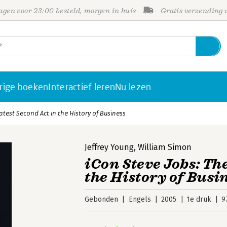
gen voor 23:00 besteld, morgen in huis
Gratis verzending
rige boeken
Interactief leren
Nu lezen
atest Second Act in the History of Business
Jeffrey Young
,
William Simon
iCon Steve Jobs: Th
the History of Busi
Gebonden
Engels
2005
1e druk
9