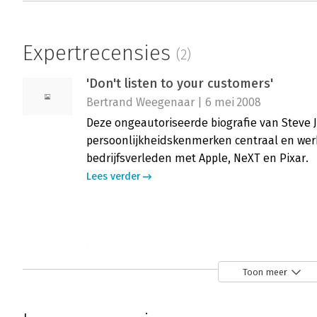
Expertrecensies
(2)
'Don't listen to your customers'
Bertrand Weegenaar | 6 mei 2008
Deze ongeautoriseerde biografie van Steve J
persoonlijkheidskenmerken centraal en werk
bedrijfsverleden met Apple, NeXT en Pixar.
Lees verder
iCon Steve Jobs: The Greatest Second A
Bertrand Weegenaar | 23 oktober 2005
Toon meer
Over Steve Jobs als oprichter van Apple zijn
geschreven. Ook Steve Jobs als entrepeneur i