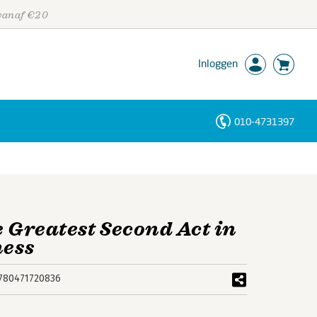
 vanaf €20
Inloggen
010-4731397
Personen
Trefwoorden
e Greatest Second Act in
ness
780471720836