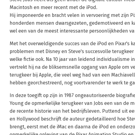
Macintosh en meer recent met de iPod.
Hij imponeerde en bracht velen in vervoering met zijn P
honderden mensen dwarsgezeten, gedemotiveerd en kap
wel een van de meest interessante persoonlijkheden van 
Met het overweldigende succes van de iPod en Pixar's ka
problemen met Disney en Steve's succesvolle terugkeer bi
welke fictie ook. Na 10 jaar van leidend individualisme
vertrekt hij na de bliksemsnelle opgang van Apple om ve
terugkeer bij Apple, die veel weg had van een Machiavelli
hebben georchestreerd, nog voortvarender te werk te ga
In deze toegift op zijn in 1987 ongeautoriseerde biografi
Young de opmerkelijke terugkeer van Jobs een van de 
de recente historie van het bedrijfsleven. Puttend uit ee
en Hollywood beschrijft de auteur gedetailleerd hoe Ste
brengt, eerst met de iMac en daarna de iPod en onderzoek
opmerkelijke opleving van de Pixar Animation Studio en