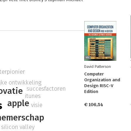
David Patterson
erpionier
Computer
Organization and
jke ontwikkeling
Design RISC-V
succesfactoren
ovatie
Edition
itunes
apple
s
visie
€ 106,54
nemerschap
silicon valley