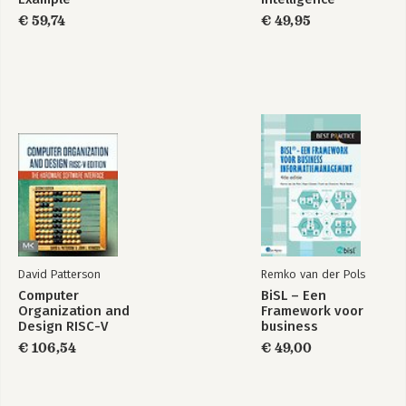
Security
€ 59,74
€ 49,95
Bekijk alle boeken
David Patterson
Remko van der Pols
Computer
BiSL – Een
Organization and
Framework voor
Design RISC-V
business
Edition
informatiemanagement
€ 106,54
€ 49,00