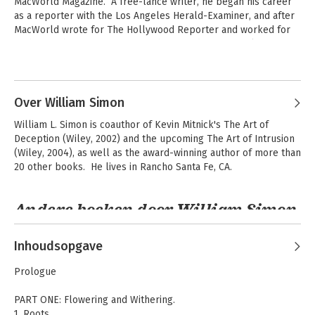
MacWorld Magazine.  A free-lance writer, he began his career 
as a reporter with the Los Angeles Herald-Examiner, and after 
MacWorld wrote for The Hollywood Reporter and worked for 
Forbes in the 1990s as its contributing editor from Silicon 
Valley, writing profiles and business pieces, including a very 
influential profile of Microsoft's Steve Balmer.  In 1997, he co-
founded Forbes.com. He is the author of  Forbes Greatest 
Technology Stories (Wiley, 1998) and Cisco UnAuthorized 
Over William Simon
(Prima, 2001).
William L. Simon is coauthor of Kevin Mitnick's The Art of 
Deception (Wiley, 2002) and the upcoming The Art of Intrusion 
(Wiley, 2004), as well as the award-winning author of more than 
20 other books.  He lives in Rancho Santa Fe, CA.
Andere boeken door William Simon
Inhoudsopgave
Prologue
PART ONE: Flowering and Withering.
1. Roots.