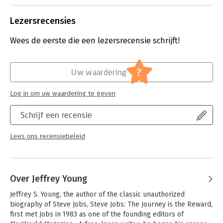
boeken. En nu is d
onderwerp van ee
Lezersrecensies
biografie. Met een
dat wel. Reden vo
Wees de eerste die een lezersrecensie schrijft!
boeken van John W
uit de AppleStores
mooiere publicitei
?
Uw waardering
onaardig boek over
persoon heeft hij 
Log in om uw waardering te geven
entrepeneur kent 
nauwelijks.
Schrijf een recensie
Lees verder
Lees ons recensiebeleid
Over Jeffrey Young
Jeffrey S. Young, the author of the classic unauthorized 
biography of Steve Jobs, Steve Jobs: The Journey is the Reward, 
first met Jobs in 1983 as one of the founding editors of 