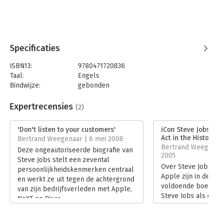
comebacks in de recente historie van het bedrijfsleven.
Puttend uit een reeks van bronnen in Silicon Valley en
Hollywood beschrijft de auteur gedetailleerd hoe Steve Jobs
Apple weer op de weg terug brengt, eerst met de iMac en
daarna de iPod en onderzoekt hij de rol van Jobs in de
Specificaties
opmerkelijke opleving van de Pixar Animation Studio en zijn
vete met Disney's topman Michael Eisner.
ISBN13:
9780471720836
Taal:
Engels
Bindwijze:
gebonden
Aantal pagina's:
368
Uitgever:
John Wiley & Sons
Expertrecensies
(2)
Druk:
1
Hoofdrubriek:
IT-management / ICT
'Don't listen to your customers'
iCon Steve Jobs: 
Act in the History
Bertrand Weegenaar | 6 mei 2008
Bertrand Weegena
Deze ongeautoriseerde biografie van
2005
Steve Jobs stelt een zevental
Over Steve Jobs a
persoonlijkheidskenmerken centraal
Apple zijn in de ja
en werkt ze uit tegen de achtergrond
voldoende boeken
van zijn bedrijfsverleden met Apple,
Steve Jobs als en
NeXT en Pixar.
filmindustrie (met 
Lees verder
onderwerp van ve