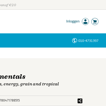
 vanaf €20
Inloggen
010-4731397
Personen
Trefwoorden
mentals
s, energy, grain and tropical
780471788515