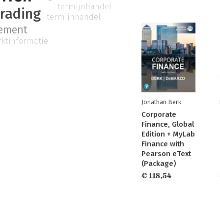
termijnhandel
rading
termijnhandel
ement
ktinformatie
Jonathan Berk
Corporate
Finance, Global
Edition + MyLab
Finance with
Pearson eText
(Package)
€ 118,54