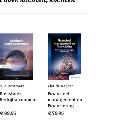
t boek kochten, kochten
M.P. Brouwers
Piet de Keijzer
Basisboek
Financieel
Bedrijfseconomie
management en
Financiering
€ 89,95
€ 79,95