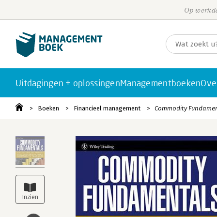
Op werkda
Uitdagingen + oplossingen
Managementboeken
Ove
Boeken
Financieel management
Commodity Fundamen