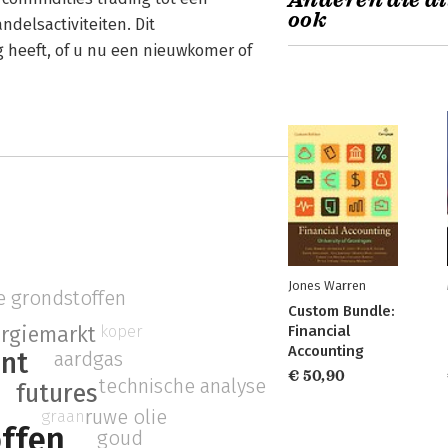
Anderen die di
ook
delsactiviteiten. Dit
g heeft, of u nu een nieuwkomer of
Jones Warren
e grondstoffen
Custom Bundle:
koper
rgiemarkt
Financial
Accounting
ent
aardgas
€ 50,90
technische analyse
futures
ruwe olie
graan
ffen
goud