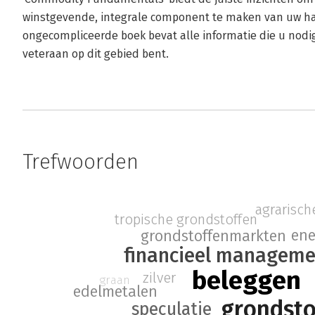
winstgevende, integrale component te maken van uw han
ongecompliceerde boek bevat alle informatie die u nodi
veteraan op dit gebied bent.
Trefwoorden
agrarisch
tropische grondstoffen
ene
grondstoffenmarkten
financieel managem
beleggen
zilver
graan
edelmetalen
grondsto
speculatie