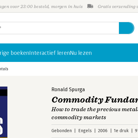
gen voor 23:00 besteld, morgen in huis
Gratis verzending
rige boeken
Interactief leren
Nu lezen
tals
Ronald Spurga
Commodity Funda
How to trade the precious metal
commodity markets
Gebonden
Engels
2006
1e druk
9