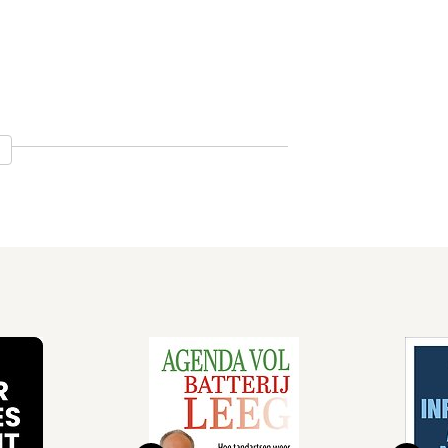
ats
ts