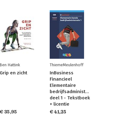
Ben Hattink
ThiemeMeulenhoff
Grip en zicht
InBusiness
Financieel
Elementaire
bedrijfsadministratie
deel 1 - Tekstboek
+ licentie
€ 35,95
€ 41,25