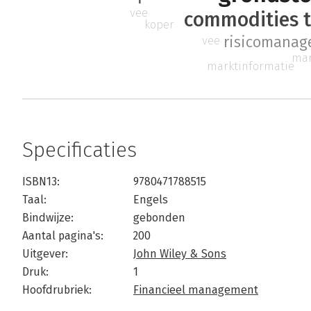
vee
commodities t
koper
vee
risicomanag
mar
marktinformatie
Specificaties
ISBN13:
9780471788515
Taal:
Engels
Bindwijze:
gebonden
Aantal pagina's:
200
Uitgever:
John Wiley & Sons
Druk:
1
Hoofdrubriek:
Financieel management