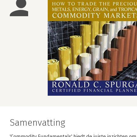
Samenvatting
'Commodity Fundamentals' biedt de juiste inzichten om 