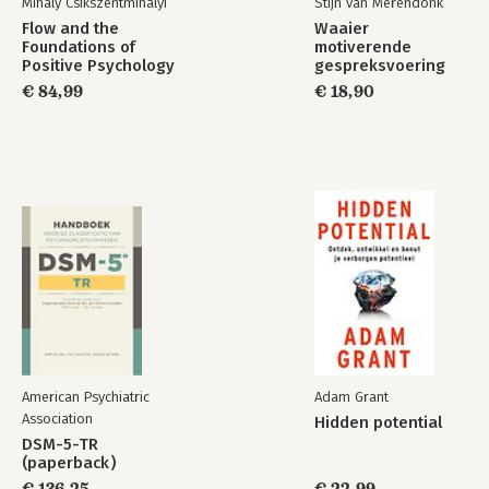
Mihaly Csikszentmihalyi
Stijn van Merendonk
Flow and the
Waaier
Foundations of
motiverende
Positive Psychology
gespreksvoering
€ 84,99
€ 18,90
American Psychiatric
Adam Grant
Association
Hidden potential
DSM-5-TR
(paperback)