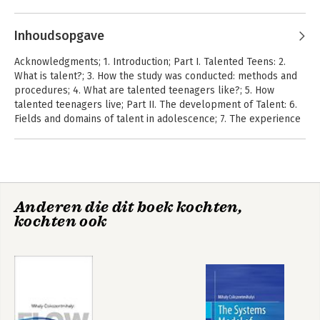
Csikszentmihalyi
Inhoudsopgave
Acknowledgments; 1. Introduction; Part I. Talented Teens: 2.
What is talent?; 3. How the study was conducted: methods and
procedures; 4. What are talented teenagers like?; 5. How
talented teenagers live; Part II. The development of Talent: 6.
Fields and domains of talent in adolescence; 7. The experience
of talent; 8. How families influence the development of talent;
9. Schools, teachers, and talent development; Part III. The
Cultivation of Talent: 10. Commitment to talent and its
correlates; 11. Cultivating talent throughout life; 12. What have
we learned?; Appendixes; References; Index.
Flow
Creativiteit
Anderen die dit boek kochten,
kochten ook