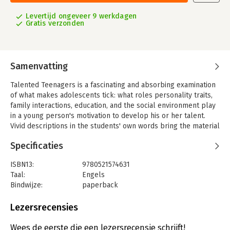
Levertijd ongeveer 9 werkdagen
Gratis verzonden
Samenvatting
Talented Teenagers is a fascinating and absorbing examination
of what makes adolescents tick: what roles personality traits,
family interactions, education, and the social environment play
in a young person's motivation to develop his or her talent.
Vivid descriptions in the students' own words bring the material
to life. Parents, teachers, psychologists, and counselors will
Specificaties
find in these pages concrete information abou the conditions
that foster the cultivation of mental abilities in adolescence,
ISBN13:
9780521574631
for both the gifted and the average student.
Taal:
Engels
Bindwijze:
paperback
Aantal pagina's:
320
Uitgever:
Cambridge University Press
Lezersrecensies
Verschijningsdatum:
13-11-1996
Wees de eerste die een lezersrecensie schrijft!