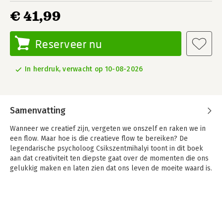
€ 41,99
Reserveer nu
In herdruk, verwacht op 10-08-2026
Samenvatting
Wanneer we creatief zijn, vergeten we onszelf en raken we in
een flow. Maar hoe is die creatieve flow te bereiken? De
legendarische psycholoog Csikszentmihalyi toont in dit boek
aan dat creativiteit ten diepste gaat over de momenten die ons
gelukkig maken en laten zien dat ons leven de moeite waard is.
Hij baseerde dit boek op dertig jaar onderzoek en honderden
interviews met uitzonderlijke personen – van biologen tot
kunstenaars, van politici tot natuurkundigen – die deze flow in
hun leven geïntegreerd hebben.