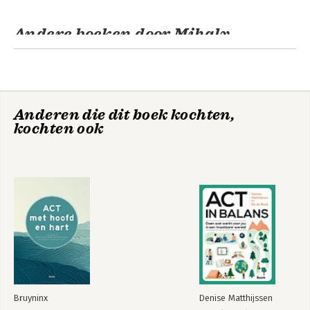
Andere boeken door Mihaly
Csikszentmihalyi
Anderen die dit boek kochten,
kochten ook
Flow
Flow
Bruyninx
Denise Matthijssen