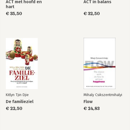
ACT met hoofd en
ACT in balans
hart
€ 35,50
€ 32,50
Flow
The Systems Model
of Creativity
Bekijk alle boeken
Kitlyn Tjin Djie
Mihaly Csikszentmihalyi
De familieziel
Flow
€ 22,50
€ 24,83