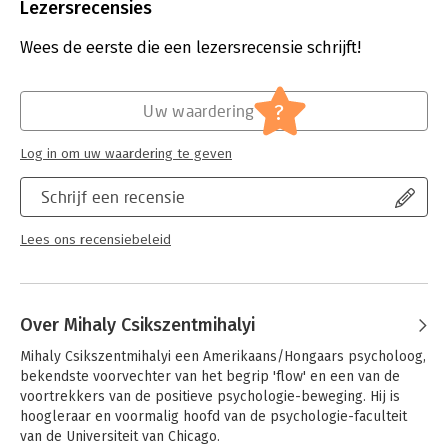
Uitgever:
Ten Have
Lezersrecensies
Druk:
1
Verschijningsdatum:
27-7-2021
Wees de eerste die een lezersrecensie schrijft!
Hoofdrubriek:
Psychologie
Herdrukdatum:
10-8-2026
?
Uw waardering
Log in om uw waardering te geven
Schrijf een recensie
Lees ons recensiebeleid
Over Mihaly Csikszentmihalyi
Mihaly Csikszentmihalyi een Amerikaans/Hongaars psycholoog, 
bekendste voorvechter van het begrip 'flow' en een van de 
voortrekkers van de positieve psychologie-beweging. Hij is 
hoogleraar en voormalig hoofd van de psychologie-faculteit 
van de Universiteit van Chicago.