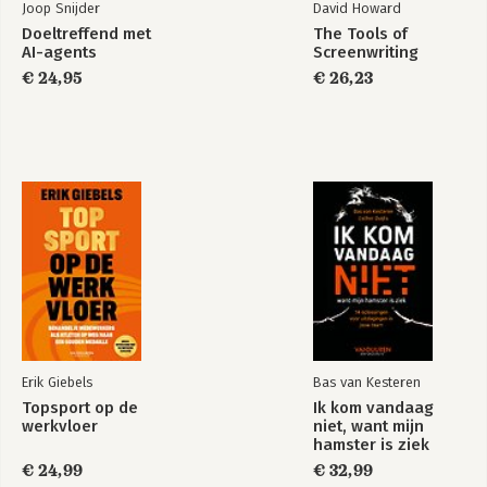
Joop Snijder
David Howard
Doeltreffend met
The Tools of
AI-agents
Screenwriting
€ 24,95
€ 26,23
The SPIN Selling
Fieldbook
Bekijk alle boeken
Erik Giebels
Bas van Kesteren
Topsport op de
Ik kom vandaag
werkvloer
niet, want mijn
hamster is ziek
€ 24,99
€ 32,99