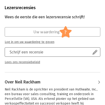
Bindwijze:
paperback
Aantal pagina's:
256
Lezersrecensies
Uitgever:
Gower publishing ltd.
Druk:
1
Wees de eerste die een lezersrecensie schrijft!
Verschijningsdatum:
27-6-2025
Hoofdrubriek:
Algemeen management
?
Uw waardering
Log in om uw waardering te geven
Schrijf een recensie
Lees ons recensiebeleid
Over Neil Rackham
Neil Rackham is de oprichter en president van Huthwaite, Inc., 
een bureau voor sales consulting, training en onderzoek in 
Percellville (VA), USA. Als erkend pionier op het gebied van 
verkoopeffectiviteit en succesvol verkopen heeft hij 