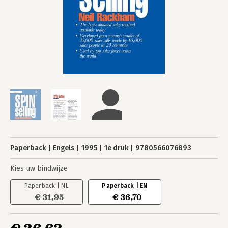
Paperback
Engels
1995
1e druk
9780566076893
Kies uw bindwijze
Paperback | NL
Paperback | EN
€ 31,95
€ 36,70