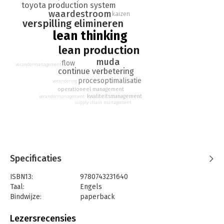
ieder land. Het vergt een nieuwe manier van denken, van zijn
toyota production system
waardestroom
en vooral van de serieuze lange termijn manager-zijn, een die
kaizen
verspilling elimineren
de wereld verandert.
lean thinking
lean production
muda
flow
verandermanagement
continue verbetering
procesoptimalisatie
verandering
operationeel management
kwaliteitsmanagement
verandermanagement
supply chain management
Specificaties
ISBN13:
9780743231640
Taal:
Engels
Bindwijze:
paperback
Aantal pagina's:
400
Uitgever:
Simon & Schuster UK
Lezersrecensies