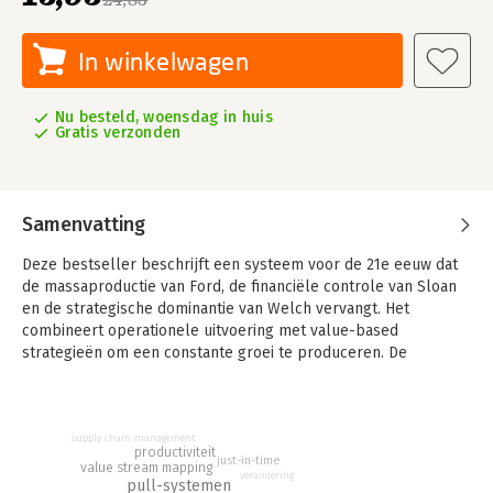
In winkelwagen
Nu besteld, woensdag in huis
Gratis verzonden
Samenvatting
Deze bestseller beschrijft een systeem voor de 21e eeuw dat
de massaproductie van Ford, de financiële controle van Sloan
en de strategische dominantie van Welch vervangt. Het
combineert operationele uitvoering met value-based
strategieën om een constante groei te produceren. De
klassieker wordt geroemd vanwege het principe van Lean
productie dat in dit boek wordt geïntroduceerd: methoden en
technieken om verspilling te vermijden aan de productiezijde.
supply chain management
productiviteit
'Lean Thinking' demonstreert duidelijk dat simpele ideeën
just-in-time
value stream mapping
nieuw leven kunnen brengen in ieder bedrijf in iedere sector in
verandering
pull-systemen