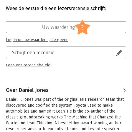
Druk:
1
Verschijningsdatum:
1-1-2003
Wees de eerste die een lezersrecensie schrijft!
Hoofdrubriek:
Organisatiekunde
?
Uw waardering
Log in om uw waardering te geven
Schrijf een recensie
Lees ons recensiebeleid
Over Daniel Jones
Daniel T. Jones was part of the original MIT research team that 
discovered and codified the system Toyota used to make 
automobiles and named it Lean. He is the co-author of the 
classic groundbreaking works The Machine that Changed the 
World and Lean Thinking. A bestselling award-winning author 
researcher advisor to executive teams and keynote speaker 