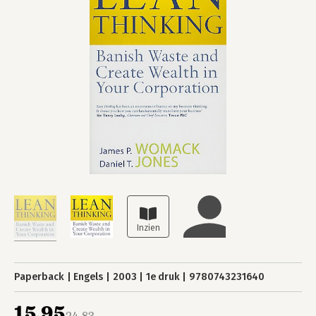
Paperback
Engels
2003
1e druk
9780743231640
15,95
24,83