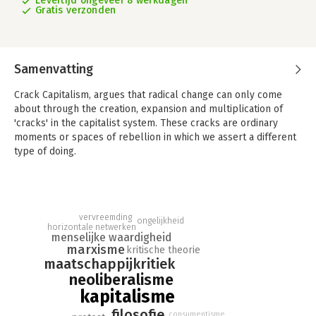
Levertijd ongeveer 8 werkdagen
Gratis verzonden
Samenvatting
Crack Capitalism, argues that radical change can only come
about through the creation, expansion and multiplication of
'cracks' in the capitalist system. These cracks are ordinary
moments or spaces of rebellion in which we assert a different
type of doing.
John Holloway's previous book, Change the World Without
Taking Power, sparked a world-wide debate among activists
and scholars about the most effective methods of going
beyond capitalism. Now Holloway rejects the idea of a
vervreemding
ongelijkheid
horizontale netwerken
disconnected array of struggles and finds a unifying
menselijke waardigheid
contradiction - the opposition between the capitalist labour we
marxisme
kritische theorie
undertake in our jobs and the drive towards doing what we
maatschappijkritiek
consider necessary or desirable.
neoliberalisme
kapitalisme
filosofie
consumentisme