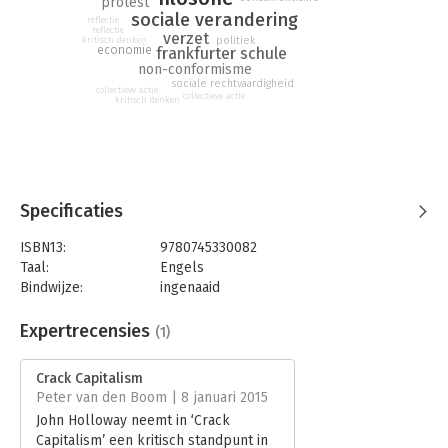
protest
sociale verandering
reflectie
reflectie
verzet
politiek
kritisch denken
economie
frankfurter schule
non-conformisme
sociale rechtvaardigheid
collectieve actie
collectieve actie
kritisch denken
Specificaties
ISBN13:
9780745330082
Taal:
Engels
Bindwijze:
ingenaaid
Aantal pagina's:
320
Uitgever:
Pluto Press
Expertrecensies
(1)
Druk:
1
Verschijningsdatum:
8-1-2015
Crack Capitalism
Peter van den Boom | 8 januari 2015
Hoofdrubriek:
Economie
John Holloway neemt in ‘Crack
Capitalism’ een kritisch standpunt in