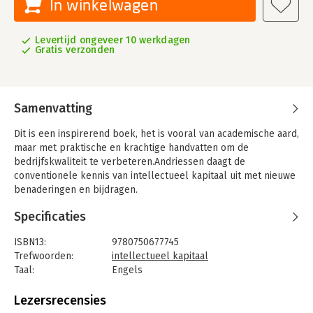
In winkelwagen
Levertijd ongeveer 10 werkdagen
Gratis verzonden
Samenvatting
Dit is een inspirerend boek, het is vooral van academische aard,
maar met praktische en krachtige handvatten om de
bedrijfskwaliteit te verbeteren.Andriessen daagt de
conventionele kennis van intellectueel kapitaal uit met nieuwe
benaderingen en bijdragen.
Specificaties
ISBN13:
9780750677745
Trefwoorden:
intellectueel kapitaal
Taal:
Engels
Bindwijze:
paperback
Aantal pagina's:
440
Lezersrecensies
Uitgever:
Butterworth Heinemann