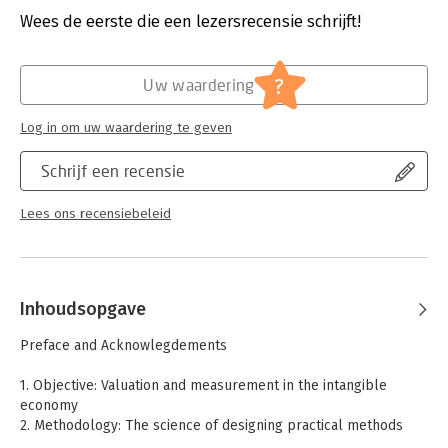
Druk:
1
Wees de eerste die een lezersrecensie schrijft!
Hoofdrubriek:
Personeelsmanagement
?
Uw waardering
Log in om uw waardering te geven
Schrijf een recensie
Lees ons recensiebeleid
Inhoudsopgave
Preface and Acknowlegdements
1. Objective: Valuation and measurement in the intangible
economy
2. Methodology: The science of designing practical methods
3. Legacy: methods for the valuation and measurement of