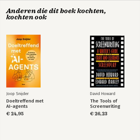
Anderen die dit boek kochten,
kochten ook
The Power of Habit
The Power of Habit
Joop Snijder
David Howard
Doeltreffend met
The Tools of
AI-agents
Screenwriting
€ 24,95
€ 26,23
Supercommunicatie
Macht der