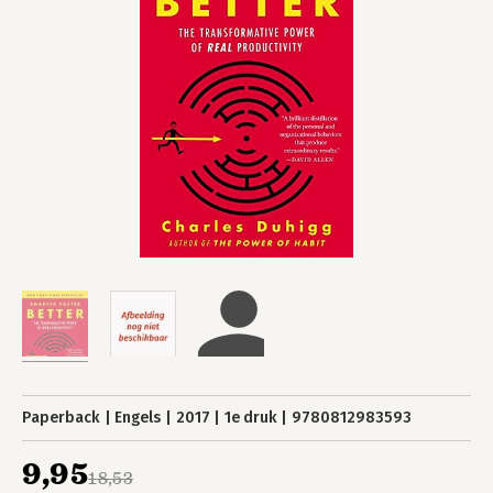
Paperback
Engels
2017
1e druk
9780812983593
9,95
18,53