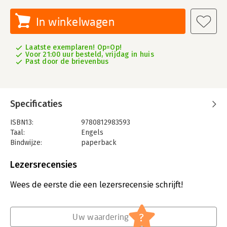
In winkelwagen
Laatste exemplaren! Op=Op!
Voor 21:00 uur besteld, vrijdag in huis
Past door de brievenbus
Specificaties
ISBN13:
9780812983593
Taal:
Engels
Bindwijze:
paperback
Uitgever:
Random House
Druk:
1
Lezersrecensies
Verschijningsdatum:
7-3-2017
Wees de eerste die een lezersrecensie schrijft!
Hoofdrubriek:
Algemeen management
?
Uw waardering