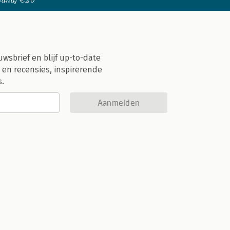
 vanaf €20
uwsbrief en blijf up-to-date
 en recensies, inspirerende
s.
Aanmelden