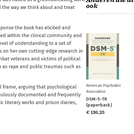
Anderen die di
ook
 the way we think about and treat
sponse the book has elicited and
ted within the clinical community and
vel of understanding to a set of
 on her own cutting-edge research in
mbat veterans and victims of political
ch as rape and public traumas such as
American Psychiatric
al frame, arguing that psychological
Association
ticulously documented and frequently
DSM-5-TR
c literary works and prison diaries,
(paperback)
€ 136,25