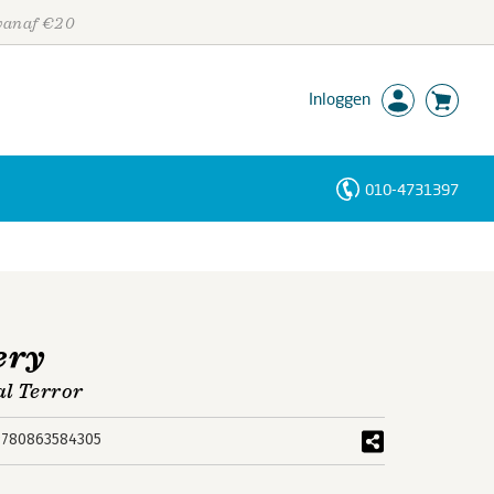
 vanaf €20
Inloggen
010-4731397
Personen
Trefwoorden
ery
al Terror
9780863584305