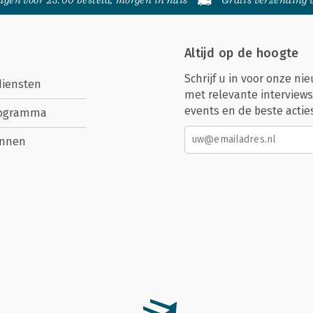
gen voor 23:00 besteld, morgen in huis
Gratis verzending
Altijd op de hoogte
Schrijf u in voor onze nie
diensten
met relevante interviews
events en de beste actie
rogramma
nnen