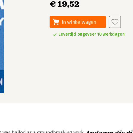
€ 19,52
In winkelwagen
Levertijd ongeveer 10 werkdagen
t was hailed as a groundbreaking work.