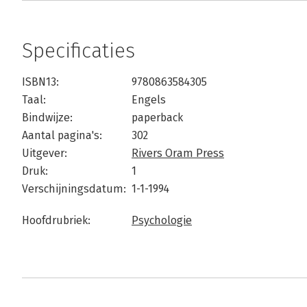
Specificaties
ISBN13:
9780863584305
Taal:
Engels
Bindwijze:
paperback
Aantal pagina's:
302
Uitgever:
Rivers Oram Press
Druk:
1
Verschijningsdatum:
1-1-1994
Hoofdrubriek:
Psychologie