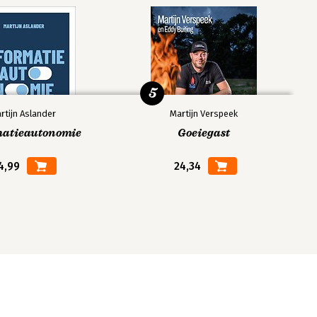
5
rtijn Aslander
Martijn Verspeek
matieautonomie
Goeiegast
4,99
24,34