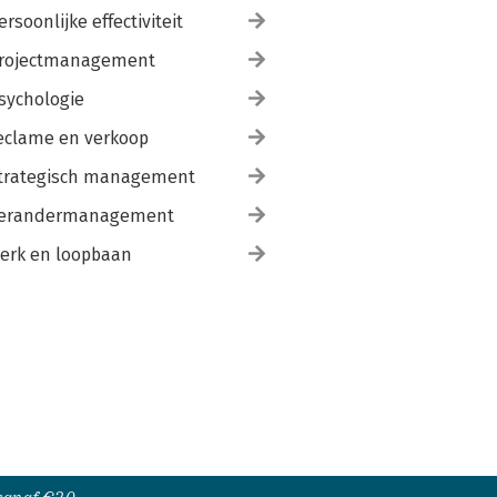
ersoonlijke effectiviteit
rojectmanagement
sychologie
eclame en verkoop
trategisch management
erandermanagement
erk en loopbaan