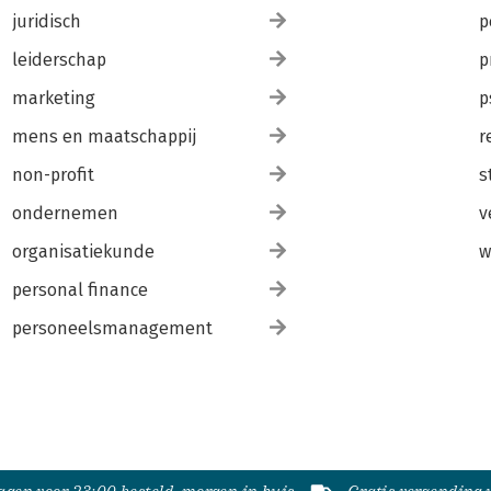
juridisch
p
leiderschap
p
marketing
p
mens en maatschappij
r
non-profit
s
ondernemen
v
organisatiekunde
w
personal finance
personeelsmanagement