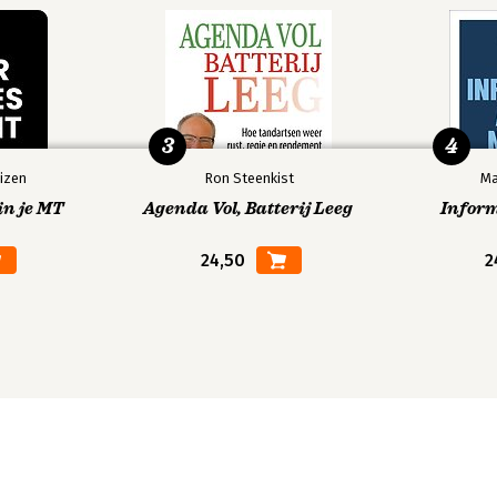
3
4
izen
Ron Steenkist
Ma
in je MT
Agenda Vol, Batterij Leeg
Infor
24,50
2