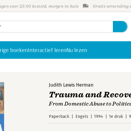
gen voor 23:00 besteld, morgen in huis
Gratis verzending
rige boeken
Interactief leren
Nu lezen
Judith Lewis Herman
Trauma and Recov
From Domestic Abuse to Politic
Paperback
Engels
1994
1e druk