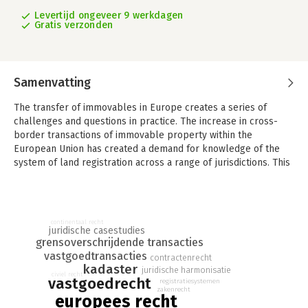
Levertijd ongeveer 9 werkdagen
Gratis verzonden
Samenvatting
The transfer of immovables in Europe creates a series of
challenges and questions in practice. The increase in cross-
border transactions of immovable property within the
European Union has created a demand for knowledge of the
system of land registration across a range of jurisdictions. This
volume compares and contrasts the different legal processes
of seventeen countries and includes a comprehensive analysis
of the transfer of immovables and the Land Register in Europe.
With fifteen case studies, it provides both theoretical and
continentaal recht
juridische casestudies
practical information on the applicable contract and land law.
grensoverschrijdende transacties
This volume encourages the reader to evaluate legal issues by
vastgoedtransacties
contractenrecht
kadaster
using the wider European legal sources available. For this very
juridische harmonisatie
civiel recht
vastgoedrecht
purpose, it is an important research tool for comparative study
registratiesystemen
zakenrecht
in the field.
europees recht