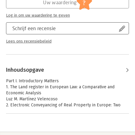
Jongbloed:
Europees recht
?
Uw waardering
Serie:
The Common Core of European Private
Law
Log in om uw waardering te geven
Schrijf een recensie
Lees ons recensiebeleid
Inhoudsopgave
Part I. Introductory Matters
1. The Land register in European Law: a Comparative and
Economic Analysis
Luz M. Martínez Velencoso
2. Electronic Conveyancing of Real Property in Europe: Two
Models: the English and the Finnish One
Matti Illmari Niemi
Part II. Case Studies