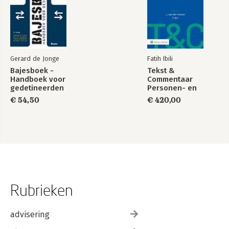
Gerard de Jonge
Fatih Ibili
Bajesboek -
Tekst &
Handboek voor
Commentaar
gedetineerden
Personen- en
Familierecht
€ 54,50
€ 420,00
Rubrieken
advisering