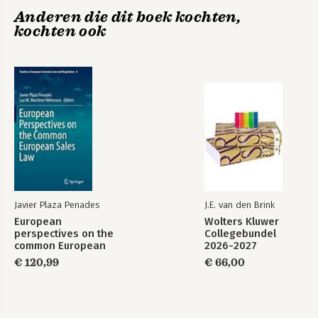
I. The questionnaire
Anderen die dit boek kochten,
II. Synthesis of comparative case studies by Jurisdiction
kochten ook
Case 1
Case 2
Case 3
Case 4
Case 5
Case 6
Case 7
Case 8
Case 9
Case 10
Case 11
Case 12
Case 13
Javier Plaza Penades
J.E. van den Brink
Case 14
European
Wolters Kluwer
Case 15
perspectives on the
Collegebundel
common European
2026-2027
sales law
€ 120,99
€ 66,00