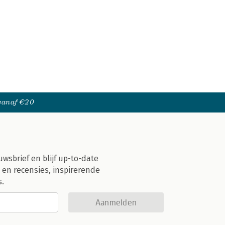
 vanaf €20
uwsbrief en blijf up-to-date
 en recensies, inspirerende
s.
Aanmelden