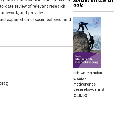
Anderen die di
ook
to-date review of relevant research,
 framework, and provides
and explanation of social behavior and
Stijn van Merendonk
Waaier
edrag
motiverende
gespreksvoering
€ 18,90