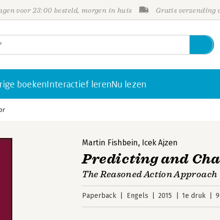
gen voor 23:00 besteld, morgen in huis
Gratis verzending
rige boeken
Interactief leren
Nu lezen
or
Martin Fishbein
,
Icek Ajzen
Predicting and Ch
The Reasoned Action Approach
Paperback
Engels
2015
1e druk
9