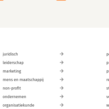
juridisch
p
leiderschap
p
marketing
p
mens en maatschappij
r
non-profit
s
ondernemen
v
organisatiekunde
w