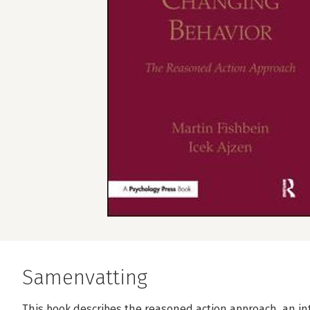
Samenvatting
This book describes the reasoned action approach, an in