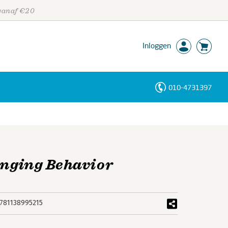
 vanaf €20
Inloggen
010-4731397
Personen
Trefwoorden
anging Behavior
781138995215