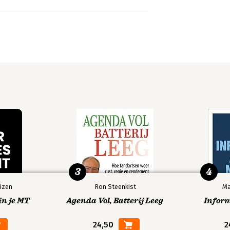
3
4
izen
Ron Steenkist
Ma
in je MT
Agenda Vol, Batterij Leeg
Infor
24,50
2