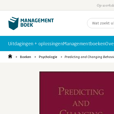
Op werkda
Uitdagingen + oplossingen
Managementboeken
Ove
Boeken
Psychologie
Predicting and Changing Behavi