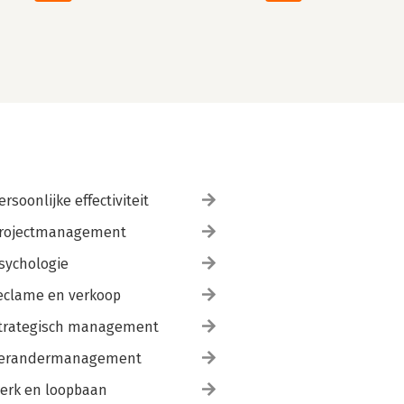
ersoonlijke effectiviteit
rojectmanagement
sychologie
eclame en verkoop
trategisch management
erandermanagement
erk en loopbaan