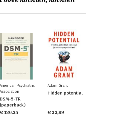
t boek kochten, kochten
American Psychiatric
Adam Grant
Association
Hidden potential
DSM-5-TR
(paperback)
€ 136,25
€ 22,99