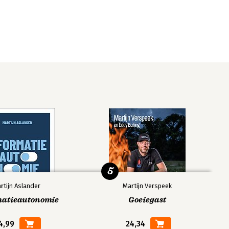
5
rtijn Aslander
Martijn Verspeek
matieautonomie
Goeiegast
4,99
24,34