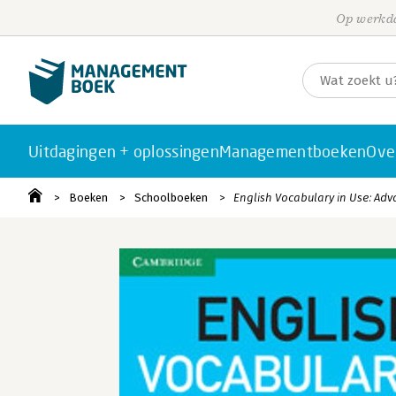
Op werkda
Uitdagingen + oplossingen
Managementboeken
Ove
Boeken
Schoolboeken
English Vocabulary in Use: A