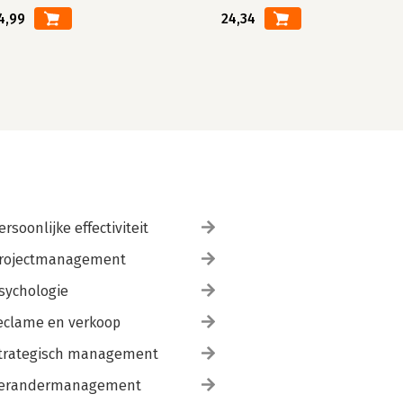
4,99
24,34
ersoonlijke effectiviteit
rojectmanagement
sychologie
eclame en verkoop
trategisch management
erandermanagement