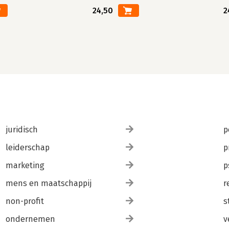
24,50
2
juridisch
p
leiderschap
p
marketing
p
mens en maatschappij
r
non-profit
s
ondernemen
v