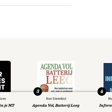
3
4
izen
Ron Steenkist
Ma
in je MT
Agenda Vol, Batterij Leeg
Infor