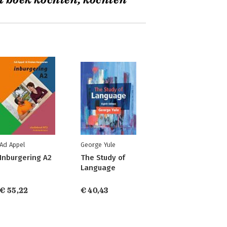
t boek kochten, kochten
Ad Appel
George Yule
Inburgering A2
The Study of
Language
€ 55,22
€ 40,43