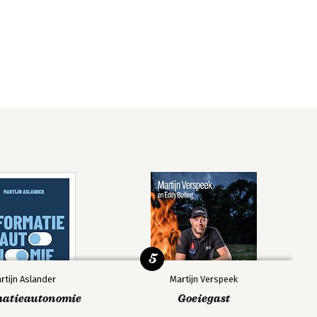
5
rtijn Aslander
Martijn Verspeek
matieautonomie
Goeiegast