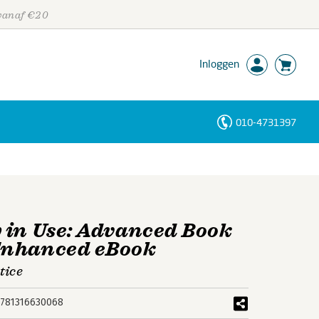
 vanaf €20
Inloggen
010-4731397
Personen
Trefwoorden
 in Use: Advanced Book
Enhanced eBook
tice
781316630068