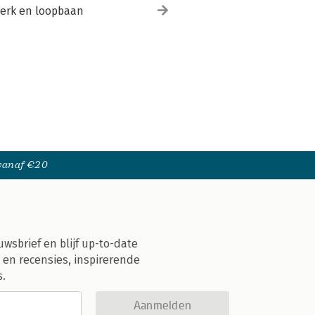
erk en loopbaan
 vanaf €20
uwsbrief en blijf up-to-date
 en recensies, inspirerende
s.
Aanmelden