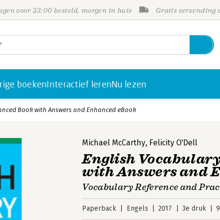
gen voor 23:00 besteld, morgen in huis
Gratis verzending
rige boeken
Interactief leren
Nu lezen
dvanced Book with Answers and Enhanced eBook
Michael McCarthy
,
Felicity O'Dell
English Vocabulary
with Answers and 
Vocabulary Reference and Prac
Paperback
Engels
2017
3e druk
9