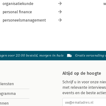
organisatiekunde
w
personal finance
personeelsmanagement
gen voor 23:00 besteld, morgen in huis
Gratis verzending
Altijd op de hoogte
Schrijf u in voor onze nie
diensten
met relevante interviews
events en de beste actie
rogramma
nnen