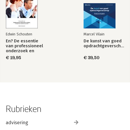
Edwin Schouten
Marcel Vilain
En? De essentie
De kunst van goed
van professioneel
opdrachtgeverschap
onderzoek en
advies, Handboek
€ 19,95
€ 39,50
voor studenten en
docenten
Rubrieken
advisering