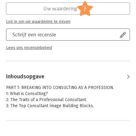
?
Uw waardering
Log in om uw waardering te geven
Schrijf een recensie
Lees ons recensiebeleid
Inhoudsopgave
PART 1: BREAKING INTO CONSULTING AS A PROFESSION.
1: What is Consulting?
2: The Traits of a Professional Consultant.
3: The Top Consultant Image Building Blocks.
PART 2: ESTABLISHING AND EXPANDING THE PRACTICE.
4: The Bottom Line.
5: How to Stay Current: Technology and Skill.