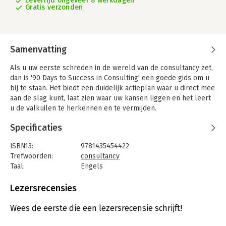
Levertijd ongeveer 8 werkdagen
Gratis verzonden
Samenvatting
Als u uw eerste schreden in de wereld van de consultancy zet,
dan is '90 Days to Success in Consulting' een goede gids om u
bij te staan. Het biedt een duidelijk actieplan waar u direct mee
aan de slag kunt, laat zien waar uw kansen liggen en het leert
u de valkuilen te herkennen en te vermijden.
Specificaties
ISBN13:
9781435454422
Trefwoorden:
consultancy
Taal:
Engels
Bindwijze:
ingenaaid
Aantal pagina's:
240
Lezersrecensies
Uitgever:
Cengage
Druk:
1
Wees de eerste die een lezersrecensie schrijft!
Hoofdrubriek:
Advisering