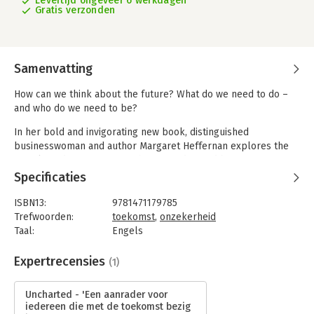
Levertijd ongeveer 6 werkdagen
Gratis verzonden
Samenvatting
How can we think about the future? What do we need to do –
and who do we need to be?
In her bold and invigorating new book, distinguished
businesswoman and author Margaret Heffernan explores the
people and organizations who aren’t daunted by uncertainty.
We are addicted to prediction, desperate for certainty about
Specificaties
the future. But the complexity of modern life won’t provide
that; experts in forecasting are reluctant to look more than
ISBN13:
9781471179785
400 days out. History doesn’t repeat itself and even genetics
Trefwoorden:
toekomst
,
onzekerheid
won’t tell you everything you want to know. Ineradicable
Taal:
Engels
uncertainty is now a fact of life.
Bindwijze:
gebonden
Aantal pagina's:
368
Expertrecensies
(1)
In complex environments, efficiency is a hazard not a help;
Uitgever:
Simon & Schuster UK
being robust is the better, safer option. Drawing on a wide
Druk:
1
Uncharted - 'Een aanrader voor
array of people and places, Margaret Heffernan looks at long-
Verschijningsdatum:
20-2-2020
iedereen die met de toekomst bezig
term projects developed over generations that could never