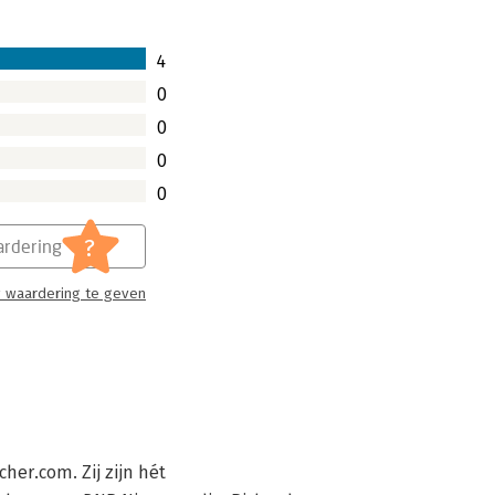
4
0
0
0
0
?
rdering
 waardering te geven
r.com. Zij zijn hét 