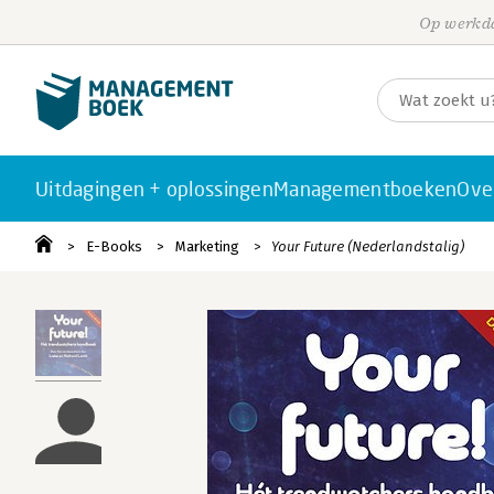
Op werkda
Uitdagingen + oplossingen
Managementboeken
Ove
E-Books
Marketing
Your Future (Nederlandstalig)