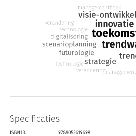
managementboek
visie-ontwikke
innovatie
verandering
technologie
toekoms
digitalisering
trendw
scenarioplanning
futurologie
tren
strategie
technologie
verandering
management
Specificaties
ISBN13:
9789052619699