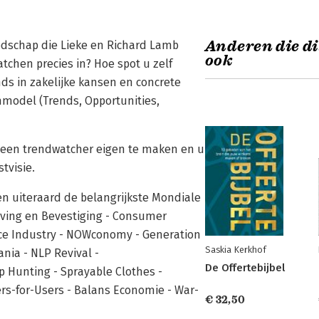
Anderen die di
oodschap die Lieke en Richard Lamb
ook
tchen precies in? Hoe spot u zelf
nds in zakelijke kansen en concrete
mmodel (Trends, Opportunities,
n een trendwatcher eigen te maken en u
tvisie.
en uiteraard de belangrijkste Mondiale
ving en Bevestiging - Consumer
e Industry - NOWconomy - Generation
Saskia Kerkhof
nia - NLP Revival -
De Offertebijbel
 Hunting - Sprayable Clothes -
rs-for-Users - Balans Economie - War-
€ 32,50