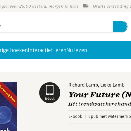
gen voor 23:00 besteld, morgen in huis
Gratis verzending
rige boeken
Interactief leren
Nu lezen
Richard Lamb
,
Lieke Lamb
Your Future (N
E-book
Hét trendwatchers han
E-book
Epub met watermerkbe