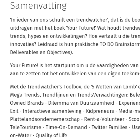
Samenvatting
'In ieder van ons schuilt een trendwatcher', dat is de b
uitdragen met het boek 'Your Future!' Wat houdt trendwa
trends, hypes en ontwikkelingen? Hoe vertaalt u die tre
innovaties? Leidraad is hun praktische TO DO Brainstor
Deliverables en Objectives).
Your Future! is het startpunt om u de vaardigheden va
aan te zetten tot het ontwikkelen van een eigen toekoms
Met de Trendwatcher's Toolbox, de '5 Wetten van Lamb' 
Mega Trends, Trendlijnen en TrendsVerwachtingen: Bele
Owned Brands - Dilemma van Duurzaamheid - Experienc
Exit - Interactieve samenleving - Kidpreneurs - Media-ma
Plattelandsondernemerschap - Rent-a-Volunteer - Scoop
TeleTourisme - Time-On-Demand - Twitter Families - Use
on-Water - Quality of Life