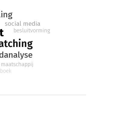
ling
social media
t
besluitvorming
atching
danalyse
maatschappij
boek