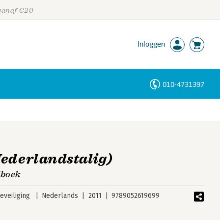
 vanaf €20
Inloggen
010-4731397
Personen
Trefwoorden
ederlandstalig)
dboek
veiliging
Nederlands
2011
9789052619699