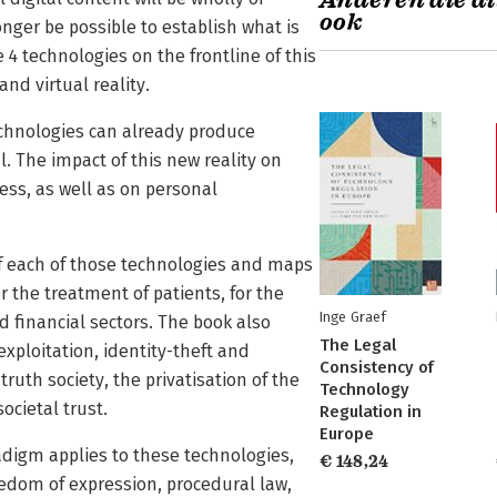
Anderen die di
ook
longer be possible to establish what is
 4 technologies on the frontline of this
nd virtual reality.
technologies can already produce
. The impact of this new reality on
ess, as well as on personal
f each of those technologies and maps
r the treatment of patients, for the
Inge Graef
d financial sectors. The book also
The Legal
exploitation, identity-theft and
Consistency of
ruth society, the privatisation of the
Technology
ocietal trust.
Regulation in
Europe
digm applies to these technologies,
€ 148,24
reedom of expression, procedural law,