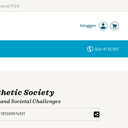
 vanaf €20
Inloggen
010-4731397
Personen
Trefwoorden
hetic Society
 and Societal Challenges
9781509974931