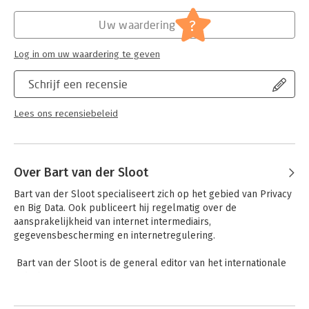
Verschijningsdatum:
6-12-2019
?
Uw waardering
Hoofdrubriek:
Juridisch
Jongbloed:
Staatsrecht - Grondrechten -
Log in om uw waardering te geven
Privacy(recht) incl. datalekken
Schrijf een recensie
Lees ons recensiebeleid
Over Bart van der Sloot
Bart van der Sloot specialiseert zich op het gebied van Privacy 
en Big Data. Ook publiceert hij regelmatig over de 
aansprakelijkheid van internet intermediairs, 
gegevensbescherming en internetregulering. 

 Bart van der Sloot is de general editor van het internationale 
tijdschrift European Data Protection Law Review. Hij is 
permanent lid van de redactie van European Human Rights 
Andere boeken door Bart van der
Cases en de wetschappelijk directeur van het Privacy & 