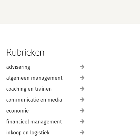
6.5 Rechterlijke uitspraken 190
6.6 Sancties 191
6.7 Aansprakelijkheid 193
6.8 Conclusie 195
7. Overzicht onderwerpen en artikelen 197
Rubrieken
advisering
algemeen management
coaching en trainen
communicatie en media
economie
financieel management
inkoop en logistiek