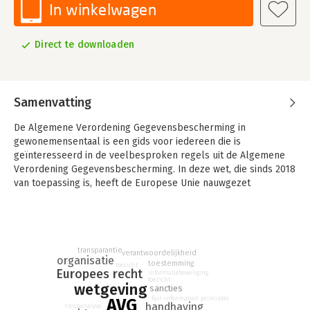
In winkelwagen
Direct te downloaden
Samenvatting
De Algemene Verordening Gegevensbescherming in
gewonemensentaal is een gids voor iedereen die is
geïnteresseerd in de veelbesproken regels uit de Algemene
Verordening Gegevensbescherming. In deze wet, die sinds 2018
van toepassing is, heeft de Europese Unie nauwgezet
beschreven wat je wel en niet mag doen met gegevens over
anderen. Op een schending van die regels staan boetes van
maximaal 20 miljoen euro.
Dit boek legt uit wat de belangrijkste plichten zijn van
transparantie
verantwoordelijkheid
organisatie
personen en organisaties die gegevens over anderen
toestemming
toezicht
Europees recht
informatiebeveiliging
verwerken, zoals het treffen van technische
toezicht
wetgeving
sancties
veiligheidsmaatregelen, het doen van een impact assessment
fair information principles
AVG
en het registreren van alle dataverwerkingsprocessen binnen
handhaving
risicoanalyse