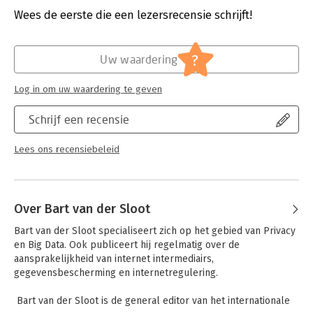
scale data processing alike.
Verschijningsdatum:
30-6-2017
Wees de eerste die een lezersrecensie schrijft!
The author develops a three-layered model for privacy
Hoofdrubriek:
Juridisch
regulation in the Big Data era. The first layer consists of
Jongbloed:
Staatsrecht - Grondrechten -
?
Uw waardering
minimum obligations that are independent of individual
Privacy(recht) incl. datalekken
interests and rights. Virtuous agents have to respect the
Serie:
School of Human Rights Research Series
Log in om uw waardering te geven
procedural pre-conditions for the exercise of power. The
second layer echoes the current paradigm, the respect for
Schrijf een recensie
individual rights and interests. While the third layer is the
obligation of aspiration: a virtuous agent designs the data
process in such a way that human flourishing, equality and
Lees ons recensiebeleid
individual freedom are promoted.
Over Bart van der Sloot
Bart van der Sloot specialiseert zich op het gebied van Privacy 
en Big Data. Ook publiceert hij regelmatig over de 
aansprakelijkheid van internet intermediairs, 
gegevensbescherming en internetregulering. 

 Bart van der Sloot is de general editor van het internationale 