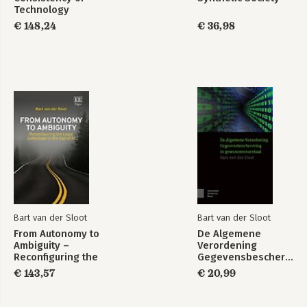
Technology
Regulation in
€ 148,24
€ 36,98
Europe
Over de grens?!
The Legal
Consistency of
Technology
Regulation in
Europe
Bart van der Sloot
Bart van der Sloot
Bekijk alle boeken
From Autonomy to
De Algemene
Ambiguity –
Verordening
Reconfiguring the
Gegevensbeschermin
Legal Landscape in
in
€ 143,57
€ 20,99
the Age of AI
gewonemensentaal