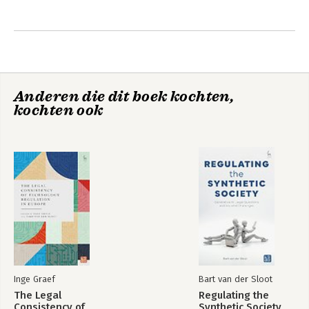
tijdschrift European Data Protection Law Review. Hij is 
permanent lid van de redactie van European Human Rights 
Andere boeken door Bart van der
Cases en de wetschappelijk directeur van het Privacy & 
Sloot
Identity Lab.
Anderen die dit boek kochten,
kochten ook
De Algemene
Big Data
Verordening
Gegevensbescherming
Inge Graef
Bart van der Sloot
The Legal
Regulating the
Consistency of
Synthetic Society