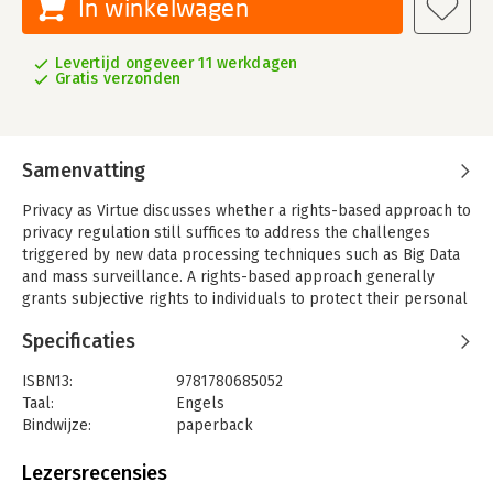
In winkelwagen
Levertijd ongeveer 11 werkdagen
Gratis verzonden
Samenvatting
Privacy as Virtue discusses whether a rights-based approach to
privacy regulation still suffices to address the challenges
triggered by new data processing techniques such as Big Data
and mass surveillance. A rights-based approach generally
grants subjective rights to individuals to protect their personal
interests. However, large-scale data processing techniques
Specificaties
often transcend the individual and their interests.
Virtue ethics is used to reflect on this problem and open up
ISBN13:
9781780685052
new ways of thinking. A virtuous agent not only respects the
Taal:
Engels
rights and interests of others, but also has a broader duty to
Bindwijze:
paperback
act in the most careful, just and temperate way. This applies to
Aantal pagina's:
236
citizens, to companies such as Apple, Google and Facebook
Uitgever:
Intersentia
Lezersrecensies
and to governmental organizations that are involved with large
Druk:
1